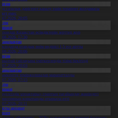
Қоғам
нді салалық дәрігерге қаралу үшін терапевт жолдамасы
ажет емес
0.07.2026, 20:05
Білім
Aqparat
апондар Қазақстан өсімдіктерін зерттеп жүр
4.08.2026, 17:30
Жаңалықтар
авлодарда отандық өнім өндірісі 1,5 есе артты
5.08.2026, 20:06
Қоғам
ұрылтай сайлауына үміткерлердің тізімі бекітілді
3.07.2026, 20:03
Жаңалықтар
ымкентте теміржолшылар марапатталды
1.07.2026, 17:15
Білім
Aqparat
Тәуелсіздік ұрпақтары» грантын тағайындау жөніндегі
омиссияның қорытынды отырысы өтті
1.07.2026, 20:11
Басты ақпарат
Спорт
Болашақ ойындары – 2026» халықаралық турнирі басталды