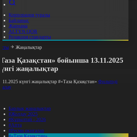
Корпорация туралы
Байланыс
Жарнама
ALTYN QOR
Редакция стандарты
асты
Жаңалықтар
Таза Қазақстан» бойынша 13.11.2025
күнгі жаңалықтар
3.11.2025 күнгі жаңалықтар
#«Таза Қазақстан»
Фильтрді
азалау
Барлық жаңалықтар
#Жолдау 2025
#Құрылтай - 2026
#Апта
#Ресми оқиғалар
#«Таза Қазақстан»