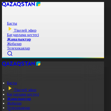
Басты
Тікелей эфир
Бағдарлама кестесі
Жаңалықтар
Жобалар
Телехикаялар
Басты
Тікелей эфир
Бағдарлама кестесі
Жаңалықтар
Жобалар
Телехикаялар