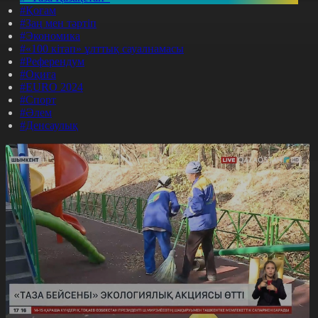
#Қоғам
#Заң мен тәртіп
#Экономика
#«100 кітап» ұлттық сауалнамасы
#Референдум
#Оқиға
#EURO 2024
#Спорт
#Әлем
#Денсаулық