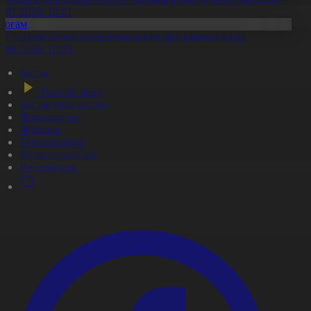
0.07.2026, 10:01
Қоғам
ұс еті мен тауық жұмыртқасын өндіру қарқын алды
7.08.2026, 10:05
Басты
Тікелей эфир
Бағдарлама кестесі
Жаңалықтар
Жобалар
Телехикаялар
Мультсериалдар
Видеоархив