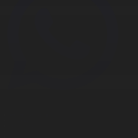
Корпорация туралы
Байланыс
Дистрибуция
Жарнама
Редакция стандарты