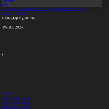
Мәдениет
Әлем
өрші елдегі қандастар төл өнерімізді насихаттап жүр
9.11.2025, 17:04
аңалықтар мұрағаты
АРАША 2025
с
с
р
с
м
н
к
7
8
9
0
1
2
4
5
6
7
8
9
0
11
12
13
14
15
16
7
18
19
20
21
22
23
4
25
26
27
28
29
30