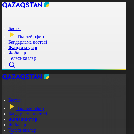
Басты
Тікелей эфир
Бағдарлама кестесі
Жаңалықтар
Жобалар
Телехикаялар
Басты
Тікелей эфир
Бағдарлама кестесі
Жаңалықтар
Жобалар
Телехикаялар