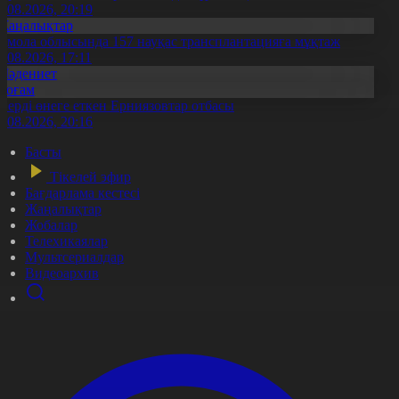
7.08.2026, 20:19
Жаңалықтар
қмола облысында 157 науқас трансплантацияға мұқтаж
6.08.2026, 17:11
Мәдениет
Қоғам
нерді өнеге еткен Ерниязовтар отбасы
8.08.2026, 20:16
Басты
Тікелей эфир
Бағдарлама кестесі
Жаңалықтар
Жобалар
Телехикаялар
Мультсериалдар
Видеоархив