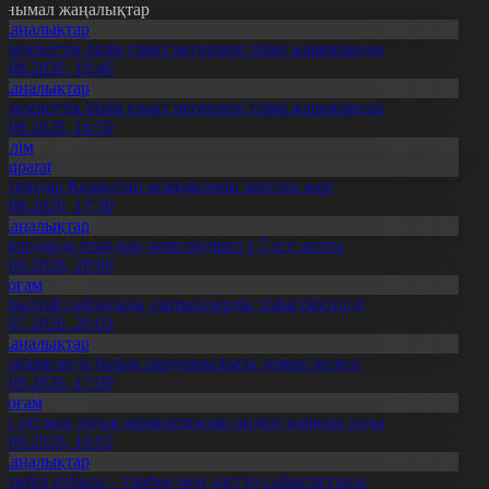
анымал жаңалықтар
Жаңалықтар
емлекеттік білім грант иегерлері тізімі жарияланды
7.08.2026, 19:46
Жаңалықтар
емлекеттік білім грант иегерлері тізімі жарияланды
7.08.2026, 16:50
Білім
Aqparat
апондар Қазақстан өсімдіктерін зерттеп жүр
4.08.2026, 17:30
Жаңалықтар
авлодарда отандық өнім өндірісі 1,5 есе артты
5.08.2026, 20:06
Қоғам
ұрылтай сайлауына үміткерлердің тізімі бекітілді
3.07.2026, 20:03
Жаңалықтар
үпқарағанда балық шаруашылығы дамып келеді
7.08.2026, 17:09
Қоғам
ұс еті мен тауық жұмыртқасын өндіру қарқын алды
7.08.2026, 10:05
Жаңалықтар
ерейлі отбасы – тәрбие мен дәстүр сабақтастығы