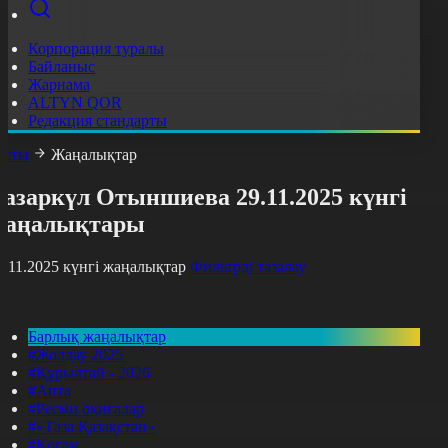
Корпорация туралы
Байланыс
Жарнама
ALTYN QOR
Редакция стандарты
асты
Жаңалықтар
азаркүл Отыншиева 29.11.2025 күнгі
жаңалықтары
9.11.2025 күнгі жаңалықтар
Фильтрді тазалау
Барлық жаңалықтар
#Жолдау 2025
#Құрылтай - 2026
#Апта
#Ресми оқиғалар
#«Таза Қазақстан»
#Қоғам