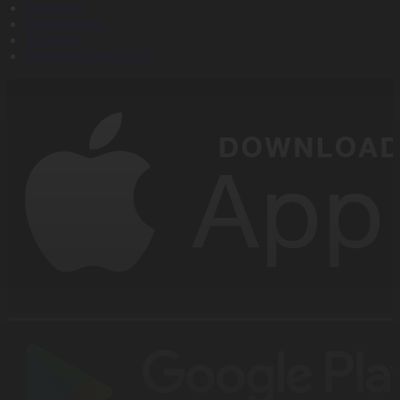
Байланыс
Дистрибуция
Жарнама
Редакция стандарты