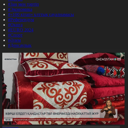
#Заң мен тәртіп
#Экономика
#«100 кітап» ұлттық сауалнамасы
#Референдум
#Оқиға
#EURO 2024
#Спорт
#Әлем
#Денсаулық