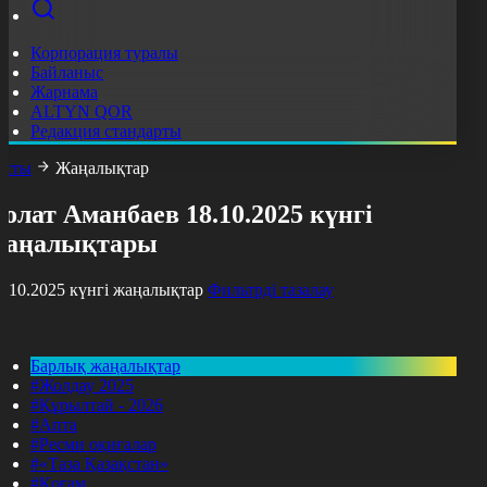
Корпорация туралы
Байланыс
Жарнама
ALTYN QOR
Редакция стандарты
асты
Жаңалықтар
олат Аманбаев 18.10.2025 күнгі
жаңалықтары
8.10.2025 күнгі жаңалықтар
Фильтрді тазалау
Барлық жаңалықтар
#Жолдау 2025
#Құрылтай - 2026
#Апта
#Ресми оқиғалар
#«Таза Қазақстан»
#Қоғам