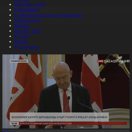
#Заң мен тәртіп
#Экономика
#«100 кітап» ұлттық сауалнамасы
#Референдум
#Оқиға
#EURO 2024
#Спорт
#Әлем
#Денсаулық