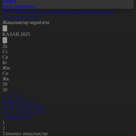
#Әлем
#Күн жаңалығы
БҰҰ: Мыңдаған палестиналыққа шұғыл көмек қажет
21.10.2025, 10:34
Жаңалықтар мұрағаты
ҚАЗАН 2025
Дс
Сс
Ср
Бс
Жм
Сн
Жк
29
30
1
2
3
4
5
6
7
8
9
10
11
12
13
14
15
16
17
18
19
20
21
22
23
24
25
26
27
28
29
30
31
1
2
Танымал жаңалықтар