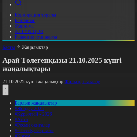
Корпорация туралы
Байланыс
Жарнама
ALTYN QOR
Редакция стандарты
Басты
Жаңалықтар
Арай Төлегенқызы 21.10.2025 күнгі
жаңалықтары
21.10.2025 күнгі жаңалықтар
Фильтрді тазалау
Барлық жаңалықтар
#Жолдау 2025
#Құрылтай - 2026
#Апта
#Ресми оқиғалар
#«Таза Қазақстан»
#Қоғам