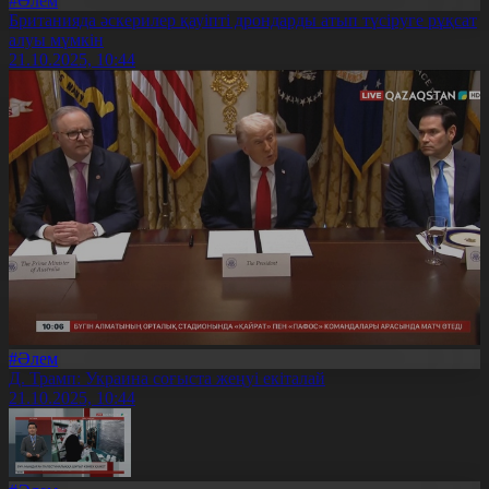
#Әлем
Британияда әскерилер қауіпті дрондарды атып түсіруге рұқсат
алуы мүмкін
21.10.2025, 10:44
#Әлем
Д. Трамп: Украина соғыста жеңуі екіталай
21.10.2025, 10:44