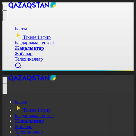
Басты
Тікелей эфир
Бағдарлама кестесі
Жаңалықтар
Жобалар
Телехикаялар
Басты
Тікелей эфир
Бағдарлама кестесі
Жаңалықтар
Жобалар
Телехикаялар