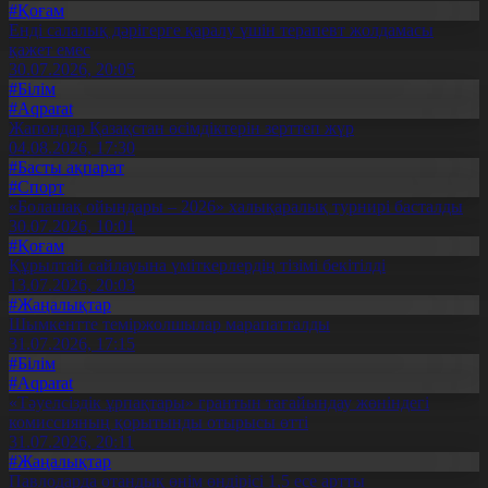
#Қоғам
Енді салалық дәрігерге қаралу үшін терапевт жолдамасы
қажет емес
30.07.2026, 20:05
#Білім
#Aqparat
Жапондар Қазақстан өсімдіктерін зерттеп жүр
04.08.2026, 17:30
#Басты ақпарат
#Спорт
«Болашақ ойындары – 2026» халықаралық турнирі басталды
30.07.2026, 10:01
#Қоғам
Құрылтай сайлауына үміткерлердің тізімі бекітілді
13.07.2026, 20:03
#Жаңалықтар
Шымкентте теміржолшылар марапатталды
31.07.2026, 17:15
#Білім
#Aqparat
«Тәуелсіздік ұрпақтары» грантын тағайындау жөніндегі
комиссияның қорытынды отырысы өтті
31.07.2026, 20:11
#Жаңалықтар
Павлодарда отандық өнім өндірісі 1,5 есе артты