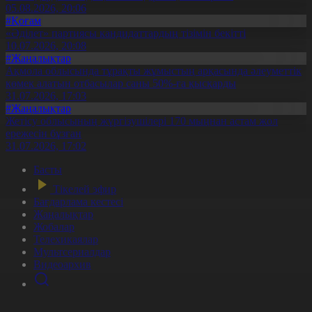
05.08.2026, 20:06
#Қоғам
«Әділет» партиясы кандидаттардың тізімін бекітті
10.07.2026, 20:08
#Жаңалықтар
Ақмола облысында тұрақты жұмыстың арқасында әлеуметтік
көмек алатын отбасылар саны 50%-ға қысқарды
31.07.2026, 17:03
#Жаңалықтар
Жетісу облысының жүргізушілері 170 мыңнан астам жол
ережесін бұзған
31.07.2026, 17:02
Басты
Тікелей эфир
Бағдарлама кестесі
Жаңалықтар
Жобалар
Телехикаялар
Мультсериалдар
Видеоархив