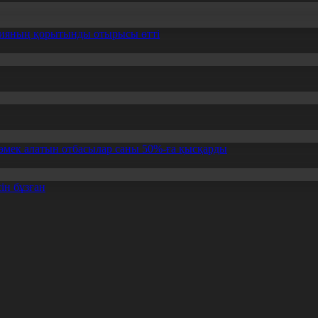
ссияның қорытынды отырысы өтті
өмек алатын отбасылар саны 50%-ға қысқарды
ін бұзған