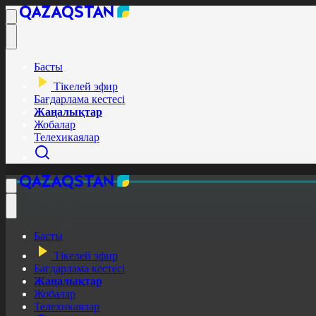
Басты
Тікелей эфир
Бағдарлама кестесі
Жаңалықтар
Жобалар
Телехикаялар
Басты
Тікелей эфир
Бағдарлама кестесі
Жаңалықтар
Жобалар
Телехикаялар