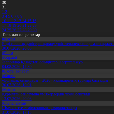
30
31
1
2
3
4
5
6
7
8
9
10
11
12
13
14
15
16
17
18
19
20
21
22
23
24
25
26
27
28
29
30
Танымал жаңалықтар
#Қоғам
Енді салалық дәрігерге қаралу үшін терапевт жолдамасы қажет 
30.07.2026, 20:05
#Білім
#Aqparat
Жапондар Қазақстан өсімдіктерін зерттеп жүр
04.08.2026, 17:30
#Басты ақпарат
#Спорт
«Болашақ ойындары – 2026» халықаралық турнирі басталды
30.07.2026, 10:01
#Қоғам
Құрылтай сайлауына үміткерлердің тізімі бекітілді
13.07.2026, 20:03
#Жаңалықтар
Шымкентте теміржолшылар марапатталды
31.07.2026, 17:15