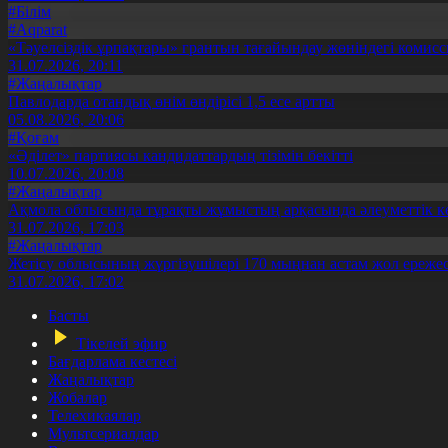
#Білім
#Aqparat
«Тәуелсіздік ұрпақтары» грантын тағайындау жөніндегі коми
31.07.2026, 20:11
#Жаңалықтар
Павлодарда отандық өнім өндірісі 1,5 есе артты
05.08.2026, 20:06
#Қоғам
«Әділет» партиясы кандидаттардың тізімін бекітті
10.07.2026, 20:08
#Жаңалықтар
Ақмола облысында тұрақты жұмыстың арқасында әлеуметтік к
31.07.2026, 17:03
#Жаңалықтар
Жетісу облысының жүргізушілері 170 мыңнан астам жол ережес
31.07.2026, 17:02
Басты
Тікелей эфир
Бағдарлама кестесі
Жаңалықтар
Жобалар
Телехикаялар
Мультсериалдар