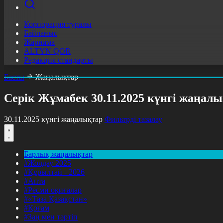
Корпорация туралы
Байланыс
Жарнама
ALTYN QOR
Редакция стандарты
Басты
Жаңалықтар
Серік Жұмабек 30.11.2025 күнгі жаңал
30.11.2025 күнгі жаңалықтар
Фильтрді тазалау
Барлық жаңалықтар
#Жолдау 2025
#Құрылтай - 2026
#Апта
#Ресми оқиғалар
#«Таза Қазақстан»
#Қоғам
#Заң мен тәртіп