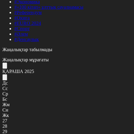
#Экономика
#«100 кітап» ұлттық сауалнамасы
#Референдум
#Оқиға
#EURO 2024
#Спорт
#Әлем
#Денсаулық
Жаңалықтар табылмады
Жаңалықтар мұрағаты
ҚАРАША 2025
Дс
Сс
Ср
Бс
Жм
Сн
Жк
27
28
29