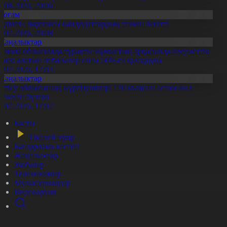
5.08.2026, 20:06
Қоғам
Әділет» партиясы кандидаттардың тізімін бекітті
0.07.2026, 20:08
Жаңалықтар
қмола облысында тұрақты жұмыстың арқасында әлеуметтік
өмек алатын отбасылар саны 50%-ға қысқарды
1.07.2026, 17:03
Жаңалықтар
етісу облысының жүргізушілері 170 мыңнан астам жол
режесін бұзған
1.07.2026, 17:02
Басты
Тікелей эфир
Бағдарлама кестесі
Жаңалықтар
Жобалар
Телехикаялар
Мультсериалдар
Видеоархив