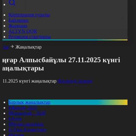
Корпорация туралы
Байланыс
Жарнама
ALTYN QOR
Редакция стандарты
асты
Жаңалықтар
ңғар Алпысбайұлы 27.11.2025 күнгі
жаңалықтары
7.11.2025 күнгі жаңалықтар
Фильтрді тазалау
Барлық жаңалықтар
#Жолдау 2025
#Құрылтай - 2026
#Апта
#Ресми оқиғалар
#«Таза Қазақстан»
#Қоғам