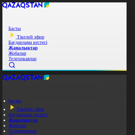
Басты
Тікелей эфир
Бағдарлама кестесі
Жаңалықтар
Жобалар
Телехикаялар
Басты
Тікелей эфир
Бағдарлама кестесі
Жаңалықтар
Жобалар
Телехикаялар