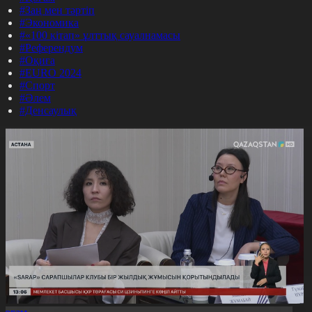
#Заң мен тәртіп
#Экономика
#«100 кітап» ұлттық сауалнамасы
#Референдум
#Оқиға
#EURO 2024
#Спорт
#Әлем
#Денсаулық