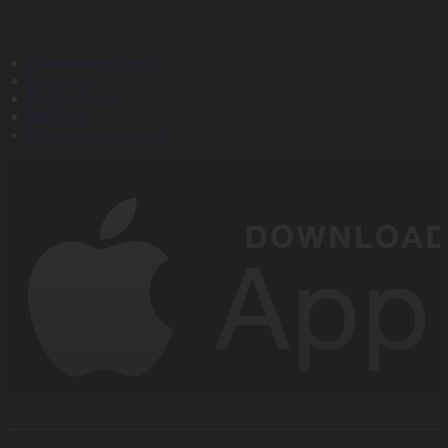
Корпорация туралы
Байланыс
Дистрибуция
Жарнама
Редакция стандарты