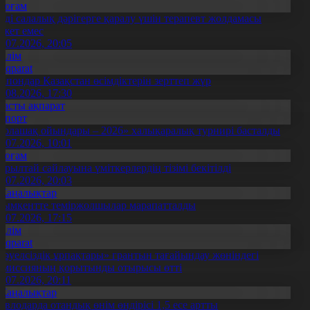
Қоғам
нді салалық дәрігерге қаралу үшін терапевт жолдамасы
ажет емес
0.07.2026, 20:05
Білім
Aqparat
апондар Қазақстан өсімдіктерін зерттеп жүр
4.08.2026, 17:30
Басты ақпарат
Спорт
Болашақ ойындары – 2026» халықаралық турнирі басталды
0.07.2026, 10:01
Қоғам
ұрылтай сайлауына үміткерлердің тізімі бекітілді
3.07.2026, 20:03
Жаңалықтар
ымкентте теміржолшылар марапатталды
1.07.2026, 17:15
Білім
Aqparat
Тәуелсіздік ұрпақтары» грантын тағайындау жөніндегі
омиссияның қорытынды отырысы өтті
1.07.2026, 20:11
Жаңалықтар
авлодарда отандық өнім өндірісі 1,5 есе артты