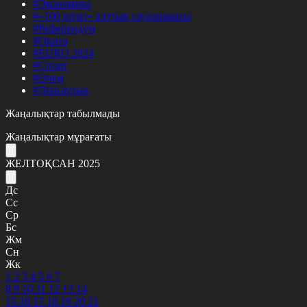
#Экономика
#«100 кітап» ұлттық сауалнамасы
#Референдум
#Оқиға
#EURO 2024
#Спорт
#Әлем
#Денсаулық
Жаңалықтар табылмады
Жаңалықтар мұрағаты
ЖЕЛТОҚСАН 2025
Дс
Сс
Ср
Бс
Жм
Сн
Жк
1
2
3
4
5
6
7
8
9
10
11
12
13
14
15
16
17
18
19
20
21