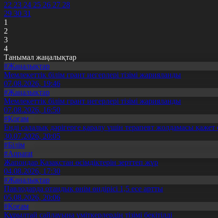
22
23
24
25
26
27
28
29
30
31
1
2
3
4
Танымал жаңалықтар
#Жаңалықтар
Мемлекеттік білім грант иегерлері тізімі жарияланды
07.08.2026, 19:46
#Жаңалықтар
Мемлекеттік білім грант иегерлері тізімі жарияланды
07.08.2026, 16:50
#Қоғам
Енді салалық дәрігерге қаралу үшін терапевт жолдамасы қажет 
30.07.2026, 20:05
#Білім
#Aqparat
Жапондар Қазақстан өсімдіктерін зерттеп жүр
04.08.2026, 17:30
#Жаңалықтар
Павлодарда отандық өнім өндірісі 1,5 есе артты
05.08.2026, 20:06
#Қоғам
Құрылтай сайлауына үміткерлердің тізімі бекітілді