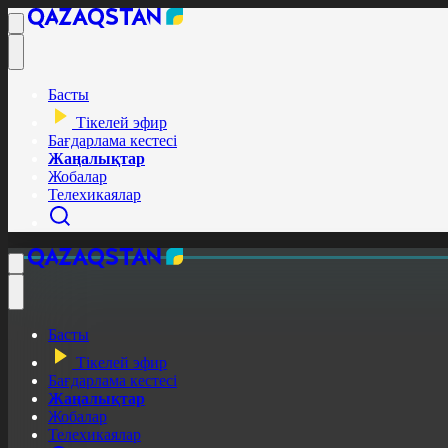
Басты
Тікелей эфир
Бағдарлама кестесі
Жаңалықтар
Жобалар
Телехикаялар
Басты
Тікелей эфир
Бағдарлама кестесі
Жаңалықтар
Жобалар
Телехикаялар