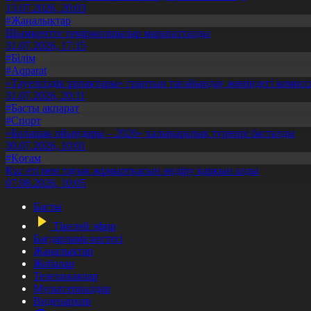
13.07.2026, 20:03
#Жаңалықтар
Шымкентте теміржолшылар марапатталды
31.07.2026, 17:15
#Білім
#Aqparat
«Тәуелсіздік ұрпақтары» грантын тағайындау жөніндегі коми
31.07.2026, 20:11
#Басты ақпарат
#Спорт
«Болашақ ойындары – 2026» халықаралық турнирі басталды
30.07.2026, 10:01
#Қоғам
Құс еті мен тауық жұмыртқасын өндіру қарқын алды
07.08.2026, 10:05
Басты
Тікелей эфир
Бағдарлама кестесі
Жаңалықтар
Жобалар
Телехикаялар
Мультсериалдар
Видеоархив