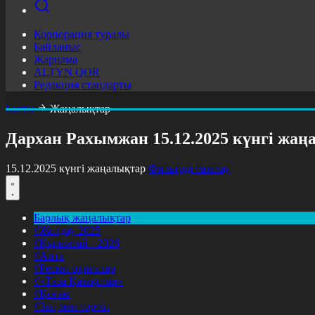
Корпорация туралы
Байланыс
Жарнама
ALTYN QOR
Редакция стандарты
Басты
Жаңалықтар
Дархан Рахымжан 15.12.2025 күнгі жа
15.12.2025 күнгі жаңалықтар
Фильтрді тазалау
Барлық жаңалықтар
#Жолдау 2025
#Құрылтай - 2026
#Апта
#Ресми оқиғалар
#«Таза Қазақстан»
#Қоғам
#Заң мен тәртіп