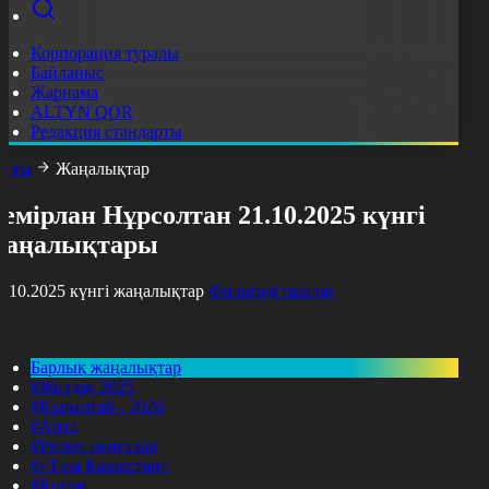
Корпорация туралы
Байланыс
Жарнама
ALTYN QOR
Редакция стандарты
асты
Жаңалықтар
емірлан Нұрсолтан 21.10.2025 күнгі
жаңалықтары
1.10.2025 күнгі жаңалықтар
Фильтрді тазалау
Барлық жаңалықтар
#Жолдау 2025
#Құрылтай - 2026
#Апта
#Ресми оқиғалар
#«Таза Қазақстан»
#Қоғам