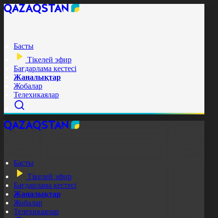
Басты
Тікелей эфир
Бағдарлама кестесі
Жаңалықтар
Жобалар
Телехикаялар
Басты
Тікелей эфир
Бағдарлама кестесі
Жаңалықтар
Жобалар
Телехикаялар