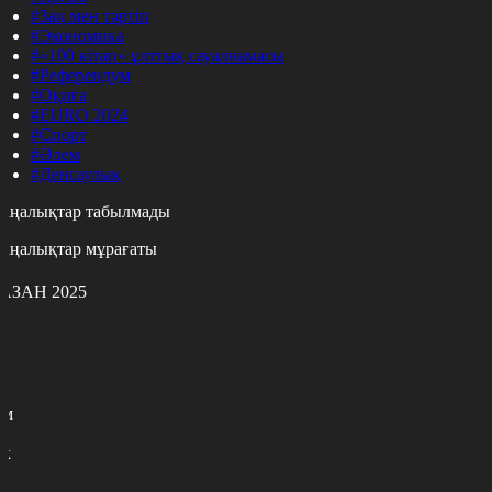
#Заң мен тәртіп
#Экономика
#«100 кітап» ұлттық сауалнамасы
#Референдум
#Оқиға
#EURO 2024
#Спорт
#Әлем
#Денсаулық
аңалықтар табылмады
аңалықтар мұрағаты
АЗАН 2025
с
с
р
с
м
н
к
9