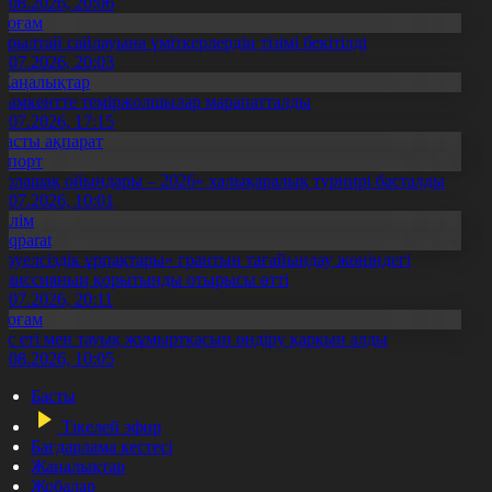
5.08.2026, 20:06
Қоғам
ұрылтай сайлауына үміткерлердің тізімі бекітілді
3.07.2026, 20:03
Жаңалықтар
ымкентте теміржолшылар марапатталды
1.07.2026, 17:15
Басты ақпарат
Спорт
Болашақ ойындары – 2026» халықаралық турнирі басталды
0.07.2026, 10:01
Білім
Aqparat
Тәуелсіздік ұрпақтары» грантын тағайындау жөніндегі
омиссияның қорытынды отырысы өтті
1.07.2026, 20:11
Қоғам
ұс еті мен тауық жұмыртқасын өндіру қарқын алды
7.08.2026, 10:05
Басты
Тікелей эфир
Бағдарлама кестесі
Жаңалықтар
Жобалар