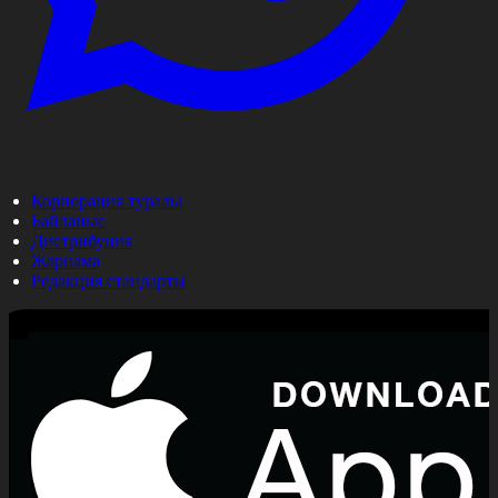
Корпорация туралы
Байланыс
Дистрибуция
Жарнама
Редакция стандарты