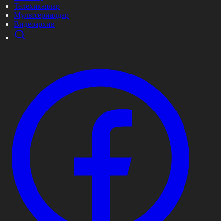
Телехикаялар
Мультсериалдар
Видеоархив