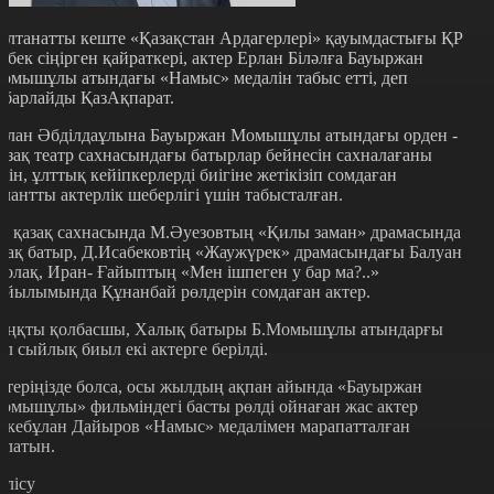
алтанатты кеште «Қазақстан Ардагерлері» қауымдастығы ҚР
ңбек сіңірген қайраткері, актер Ерлан Біләлға Бауыржан
омышұлы атындағы «Намыс» медалін табыс етті, деп
абарлайды ҚазАқпарат.
рлан Әбділдаұлына Бауыржан Момышұлы атындағы орден -
азақ театр сахнасындағы батырлар бейнесін сахналағаны
шін, ұлттық кейіпкерлерді биігіне жетікізіп сомдаған
алантты актерлік шеберлігі үшін табысталған.
л қазақ сахнасында М.Әуезовтың «Қилы заман» драмасында
зақ батыр, Д.Исабековтің «Жаужүрек» драмасындағы Балуан
олақ, Иран- Ғайыптың «Мен ішпеген у бар ма?..»
ойылымында Құнанбай рөлдерін сомдаған актер.
аңқты қолбасшы, Халық батыры Б.Момышұлы атындарғы
ұл сыйлық биыл екі актерге берілді.
стеріңізде болса, осы жылдың ақпан айында «Бауыржан
омышұлы» фильміндегі басты рөлді ойнаған жас актер
ркебұлан Дайыров «Намыс» медалімен марапатталған
олатын.
өлісу