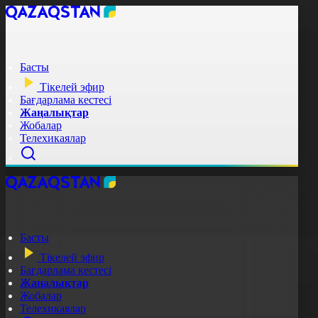
Басты
Тікелей эфир
Бағдарлама кестесі
Жаңалықтар
Жобалар
Телехикаялар
Басты
Тікелей эфир
Бағдарлама кестесі
Жаңалықтар
Жобалар
Телехикаялар