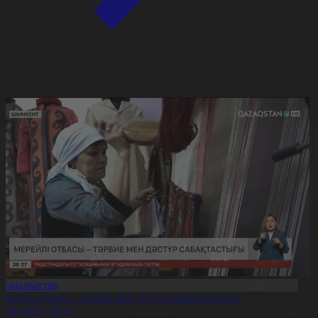
Жаңалықтар
ерейлі отбасы – тәрбие мен дәстүр сабақтастығы
7.08.2026, 20:19