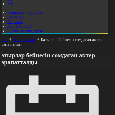
Корпорация туралы
Байланыс
Жарнама
ALTYN QOR
Редакция стандарты
асты
Жаңалықтар
Батырлар бейнесін сомдаған актер
арапатталды
атырлар бейнесін сомдаған актер
марапатталды