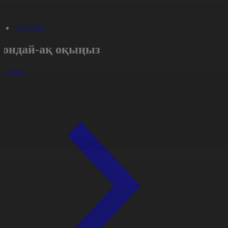
#Портал
Сондай-ақ оқыңыз
арлығы