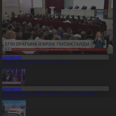
Жаңалықтар
ҚО-да егін орағына әзірлік пысықталды
7.08.2026, 20:17
Жаңалықтар
Болашақ ойындары-2026»: 180 млн қаралым жиналды
7.08.2026, 20:15