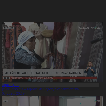
Жаңалықтар
ерейлі отбасы – тәрбие мен дәстүр сабақтастығы
7.08.2026, 20:19