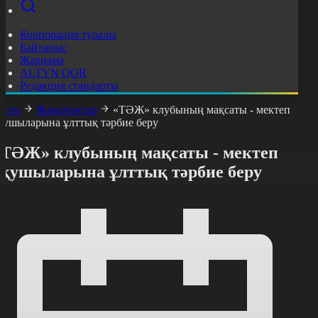
Корпорация туралы
Байланыс
Жарнама
ALTYN QOR
Редакция стандарты
асты
Жаңалықтар
«ТӘЖ» клубының мақсаты - мектеп
қушыларына ұлттық тәрбие беру
«ТӘЖ» клубының мақсаты - мектеп
оқушыларына ұлттық тәрбие беру