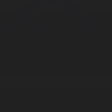
Корпорация туралы
Байланыс