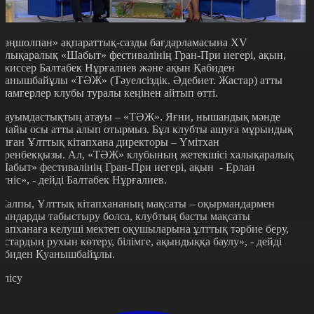
Таңшолпан» ақпараттық-сазды бағдарламасына XV
алықаралық «Шабыт» фестивалінің Гран-При иегері, ақын,
ежиссер Балтабек Нұрғалиев және ақын Қабиден
уанышбайұлы «ТӘЖ» (Тәуелсіздік. Әдебиет. Жастар) атты
аламгерлер клубы туралы кеңінен айтып өтті.
Қауымдастықтың атауы – «ТӘЖ». Яғни, нышандық мәнде
рнайы осы атты алып отырмыз. Бұл клубты ашуға мұрындық
олған Ұлттық кітапхана директоры – Үмітхан
әренбекқызы. Ал, «ТӘЖ» клубының жетекшісі халықаралық
Шабыт» фестивалінің Гран-При иегері, ақын - Ерлан
үніс», - дейді Балтабек Нұрғалиев.
Жалпы, Ұлттық кітапхананың мақсаты – оқырмандармен
қындарды табыстыру болса, клубтың басты мақсаты
ітапханаға келуші мектеп оқушыларына ұлттық тәрбие беру,
астардың рухын көтеру, білімге, ақындыққа баулу», - дейді
абиден Қуанышбайұлы.
өлісу