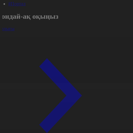
#Портал
Сондай-ақ оқыңыз
арлығы