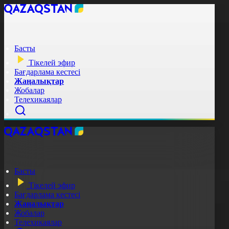
Басты
Тікелей эфир
Бағдарлама кестесі
Жаңалықтар
Жобалар
Телехикаялар
Басты
Тікелей эфир
Бағдарлама кестесі
Жаңалықтар
Жобалар
Телехикаялар