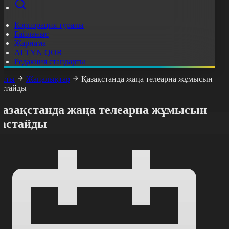
Корпорация туралы
Байланыс
Жарнама
ALTYN QOR
Редакция стандарты
асты
Жаңалықтар
Қазақстанда жаңа телеарна жұмысын
астайды
Қазақстанда жаңа телеарна жұмысын
бастайды