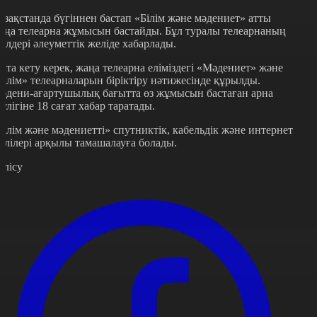
азақстанда бүгіннен бастап «Білім және мәдениет» атты
аңа телеарна жұмысын бастайды. Бұл туралы телеарнаның
кілдері әлеуметтік желіде хабарлады.
йта кету керек, жаңа телеарна еліміздегі «Мәдениет» және
Білім» телеарналарын біріктіру нәтижесінде құрылды.
әдени-ағартушылық бағытта өз жұмысын бастаған арна
әулігіне 18 сағат хабар таратады.
Білім және мәдениетті» спутниктік, кабельдік және интернет
елілері арқылы тамашалауға болады.
өлісу