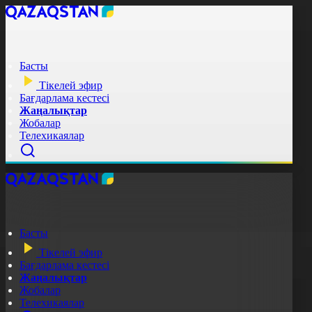
Басты
Тікелей эфир
Бағдарлама кестесі
Жаңалықтар
Жобалар
Телехикаялар
Басты
Тікелей эфир
Бағдарлама кестесі
Жаңалықтар
Жобалар
Телехикаялар