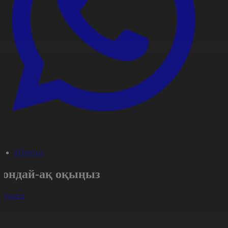
#Портал
Сондай-ақ оқыңыз
арлығы