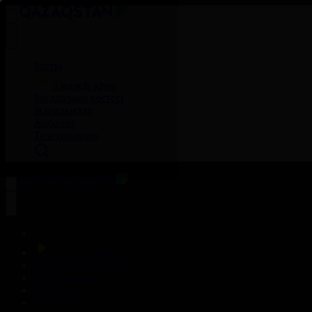
Басты
Тікелей эфир
Бағдарлама кестесі
Жаңалықтар
Жобалар
Телехикаялар
Басты
Тікелей эфир
Бағдарлама кестесі
Жаңалықтар
Жобалар
Телехикаялар