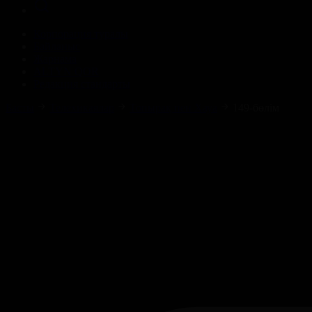
Корпорация туралы
Байланыс
Жарнама
ALTYN QOR
Редакция стандарты
Басты
Телехикаялар
Топырақ пен Хауа
149-бөлім