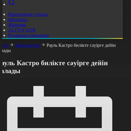
Корпорация туралы
Байланыс
Жарнама
ALTYN QOR
Редакция стандарты
асты
Жаңалықтар
Рауль Кастро билікте сәуірге дейін
алады
ауль Кастро билікте сәуірге дейін
қалады