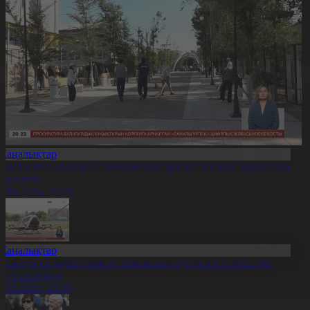
Жаңалықтар
лматы облысында 22 мыңнан аса тұрғын тазалық жұмысына
тсалысты
6.08.2026, 20:20
Жаңалықтар
станада жолаушы мінген ұшқышсыз әуе кемесі алғаш рет
уеге көтерілді
6.08.2026, 20:19