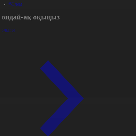
#Әлем
Сондай-ақ оқыңыз
арлығы