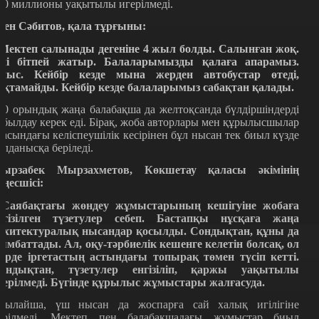
00 миллионы уақытылы игерілмеді.
сен Сәбитов, қала тұрғыны:
 Мектеп салынады дегеніне 4 жыл болды. Салынған жоқ.
лі бітпей жатыр. Балаларымызды қалаға апарамыз.
лыс. Кейбір кезде мына жерден автобустар өтеді,
оқтамайды. Кейбір кезде балаларымыз сабақтан қалады.
80 орындық жаңа балабақша да желтоқсанда бүлдіршіндерді
абылдау керек еді. Бірақ, жоба авторлары мен құрылысшылар
расындағы келіспеушілік кесірінен бұл нысан тек биыл күзде
олданысқа беріледі.
ырзабек Мырзахметов, Көкшетау қаласы әкімінің
еңесшісі:
 Саябақтағы жөндеу жұмыстарының кешігуіне жобаға
нгізілген түзетулер себеп. Бастапқы нұсқаға жаңа
рхитектуралық нысандар қосылды. Сондықтан, құны да
ымбаттады. Ал, оқу-тәрбиелік кешенге келетін болсақ, ол
ерде іргетастың астындағы топырақ төмен түсіп кетті.
ондықтан, түзетулер енгізіліп, қаржы уақытылы
герілмеді. Бүгінде құрылыс жұмыстары жалғасуда.
сылайша, үш нысан да жоспарға сай халық игілігіне
ерілмеді. Мектеп пен балабақшадағы жұмыстар биыл