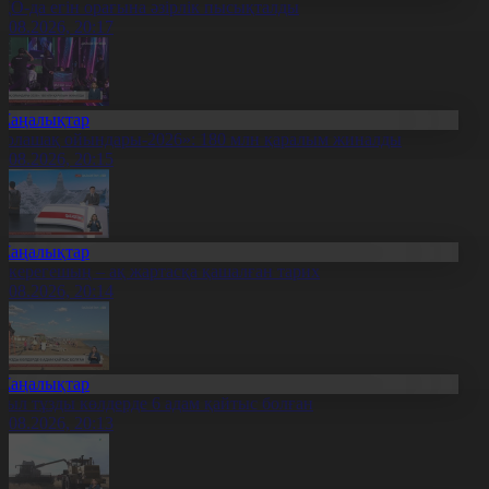
ҚО-да егін орағына әзірлік пысықталды
7.08.2026, 20:17
Жаңалықтар
Болашақ ойындары-2026»: 180 млн қаралым жиналды
7.08.2026, 20:15
Жаңалықтар
қкерегешың – ақ жартасқа қашалған тарих
7.08.2026, 20:14
Жаңалықтар
иыл тұзды көлдерде 6 адам қайтыс болған
7.08.2026, 20:13