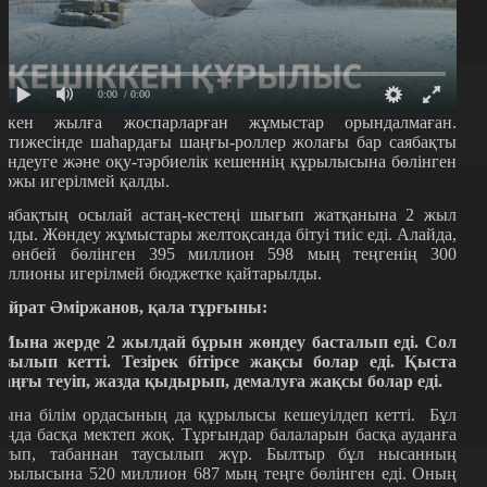
0:00
/ 0:00
ткен жылға жоспарларған жұмыстар орындалмаған.
әтижесінде шаһардағы шаңғы-роллер жолағы бар саябақты
өндеуге және оқу-тәрбиелік кешеннің құрылысына бөлінген
аржы игерілмей қалды.
аябақтың осылай астаң-кестеңі шығып жатқанына 2 жыл
олды. Жөндеу жұмыстары желтоқсанда бітуі тиіс еді. Алайда,
с өнбей бөлінген 395 миллион 598 мың теңгенің 300
иллионы игерілмей бюджетке қайтарылды.
айрат Әміржанов, қала тұрғыны:
 Мына жерде 2 жылдай бұрын жөндеу басталып еді. Сол
озылып кетті. Тезірек бітірсе жақсы болар еді. Қыста
аңғы теуіп, жазда қыдырып, демалуға жақсы болар еді.
ына білім ордасының да құрылысы кешеуілдеп кетті. Бұл
аңда басқа мектеп жоқ. Тұрғындар балаларын басқа ауданға
асып, табаннан таусылып жүр. Былтыр бұл нысанның
ұрылысына 520 миллион 687 мың теңге бөлінген еді. Оның