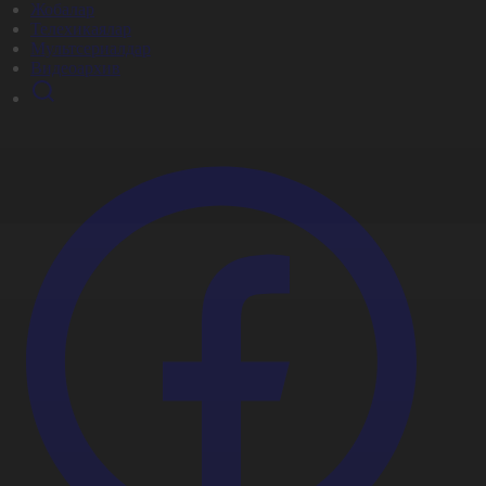
Жобалар
Телехикаялар
Мультсериалдар
Видеоархив