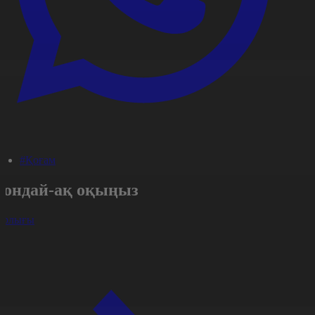
#Қоғам
Сондай-ақ оқыңыз
арлығы