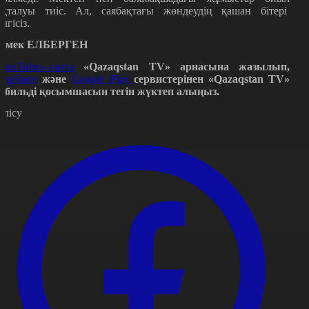
яқталуы тиіс. Ал, саябақтағы жөндеудің қашан бітері
елгісіз.
рмек ЕЛБЕРГЕН
YouTube»-тағы
«Qazaqstan TV» арнасына жазылып,
ppStore
және
Google Play
сервистерінен «Qazaqstan TV»
обильді қосымшасын тегін жүктеп алыңыз.
өлісу