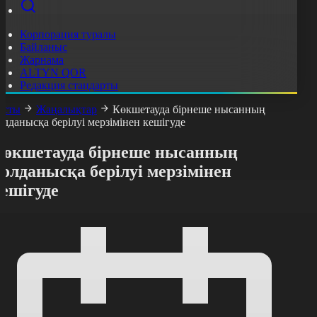
Корпорация туралы
Байланыс
Жарнама
ALTYN QOR
Редакция стандарты
асты
Жаңалықтар
Көкшетауда бірнеше нысанның
олданысқа берілуі мерзімінен кешігуде
Көкшетауда бірнеше нысанның
олданысқа берілуі мерзімінен
ешігуде