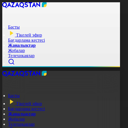
Басты
Тікелей эфир
Бағдарлама кестесі
Жаңалықтар
Жобалар
Телехикаялар
Басты
Тікелей эфир
Бағдарлама кестесі
Жаңалықтар
Жобалар
Телехикаялар