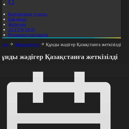
Корпорация туралы
Байланыс
Жарнама
ALTYN QOR
Редакция стандарты
асты
Жаңалықтар
Құнды жәдігер Қазақстанға жеткізілді
ұнды жәдігер Қазақстанға жеткізілді