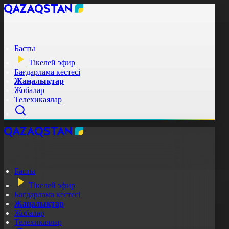
Басты
Тікелей эфир
Бағдарлама кестесі
Жаңалықтар
Жобалар
Телехикаялар
Басты
Тікелей эфир
Бағдарлама кестесі
Жаңалықтар
Жобалар
Телехикаялар