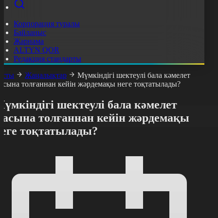
Корпорация туралы
Байланыс
Жарнама
ALTYN QOR
Редакция стандарты
асты
Жаңалықтар
Мүмкіндігі шектеулі бала кәмелет
асына толғаннан кейін жәрдемақы неге тоқтатылады?
үмкіндігі шектеулі бала кәмелет
жасына толғаннан кейін жәрдемақы
неге тоқтатылады?