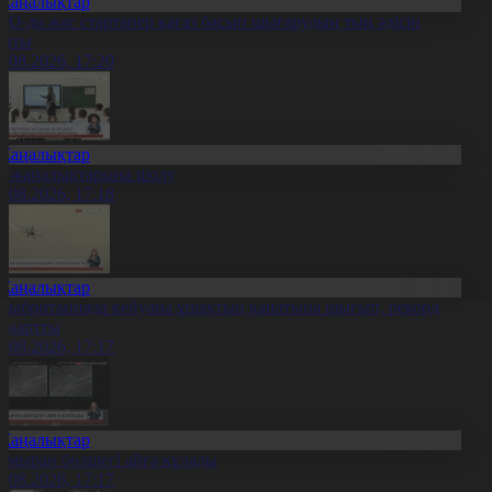
Жаңалықтар
ҚО-да жас стартапер қағаз басып шығарудың тың әдісін
апты
6.08.2026, 17:20
Жаңалықтар
л жаңалықтарына шолу
6.08.2026, 17:18
Жаңалықтар
лыбританияда кейуана ұшақтың қанатына шығып, рекорд
аңартты
6.08.2026, 17:17
Жаңалықтар
ымыран бөлшегі айға құлады
6.08.2026, 17:17