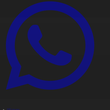
#Қоғам