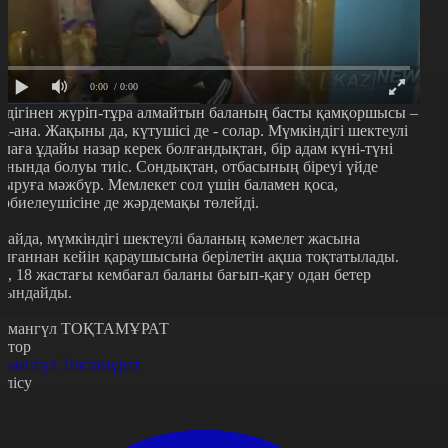
0:00
/ 0:00
здігінен жүріп-тұра алмайтын баланың басты қамқоршысы –
та-ана. Жақыны да, күтушісі де - солар. Мүмкіндігі шектеулі
алаға ұдайы назар керек болғандықтан, бір адам күні-түні
анында болуы тиіс. Сондықтан, отбасының біреуі үйде
тыруға мәжбүр. Мемлекет сол үшін баламен қоса,
әрбиелеушісіне де жәрдемақы төлейді.
лайда, мүмкіндігі шектеулі баланың кәмелет жасына
олғаннан кейін қараушысына берілетін ақша тоқтатылады.
л, 18 жастағы кембағал баланы бағып-қағу одан бетер
иындайды.
рмангүл ТОҚТАМҰРАТ
втор
рмангүл Тоқтамұрат
өлісу