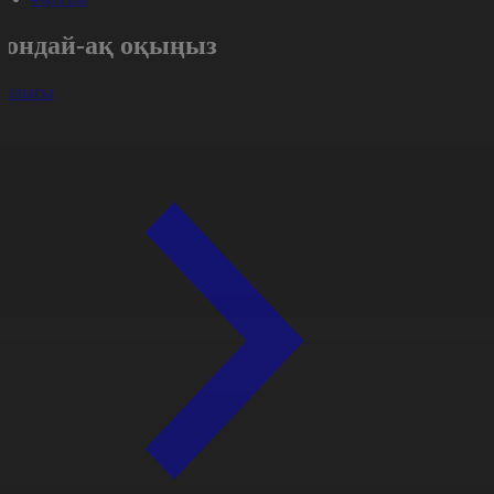
Сондай-ақ оқыңыз
арлығы