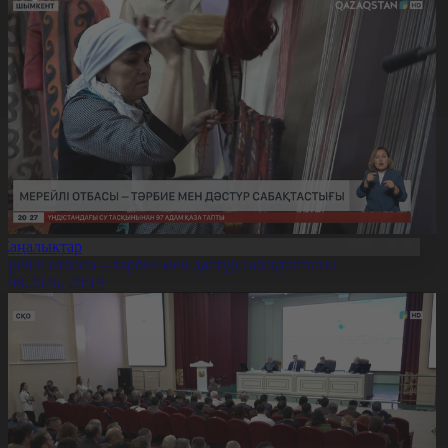
Жаңалықтар
ерейлі отбасы – тәрбие мен дәстүр сабақтастығы
7.08.2026, 20:19