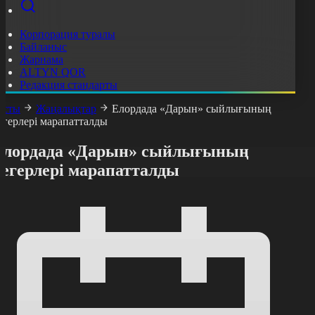
Корпорация туралы
Байланыс
Жарнама
ALTYN QOR
Редакция стандарты
асты
Жаңалықтар
Елордада «Дарын» сыйлығының
егерлері марапатталды
Елордада «Дарын» сыйлығының
иегерлері марапатталды