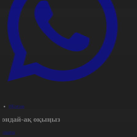
#Қоғам
Сондай-ақ оқыңыз
арлығы