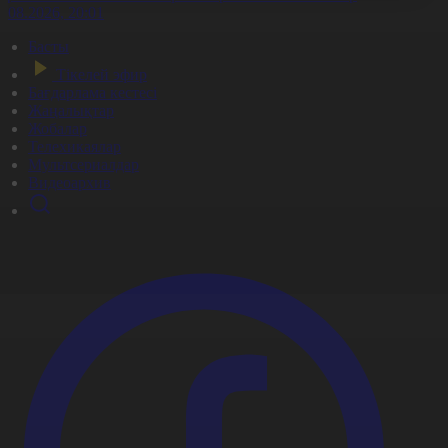
7.08.2026, 20:01
Басты
Тікелей эфир
Бағдарлама кестесі
Жаңалықтар
Жобалар
Телехикаялар
Мультсериалдар
Видеоархив