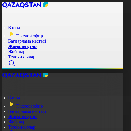
Басты
Тікелей эфир
Бағдарлама кестесі
Жаңалықтар
Жобалар
Телехикаялар
Басты
Тікелей эфир
Бағдарлама кестесі
Жаңалықтар
Жобалар
Телехикаялар