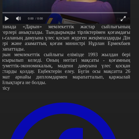
0:00
/ 0:00
станада «Дарын» мемлекеттік жастар сыйлығының
егерлері анықталды. Тындырымды тірліктерімен қоғамдағы
ан-саланың дамуына үлес қосып жүрген жеңімпаздарды Дін
стері және азаматтық қоғам министрі Нұрлан Ермекбаев
арапаттады.
арын мемлекеттік сыйлығы елімізде 1993 жылдан бері
апсырылып келеді. Оның негізгі мақсаты - қоғамның
леуметтік-экономикалық, мәдени дамуына үлес қосқан
астарды қолдау. Еңбектерін елеу. Бүгін осы мақсатта 26
замат арнайы дипломдармен марапатталып, қаржылай
ыйлықтарға ие болды.
өлісу