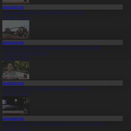
Жаңалықтар
иыл тұзды көлдерде 6 адам қайтыс болған
7.08.2026, 20:13
Жаңалықтар
резидент солтүстіктегі тұрғындарды облыстың 90
ылдығымен құттықтады
7.08.2026, 20:11
Жаңалықтар
аңа Конституция – жарқын болашақ кепілі
7.08.2026, 20:11
Жаңалықтар
ұрылтай: Үгіт-насихат жұмыстары жалғасып жатыр
7.08.2026, 20:01