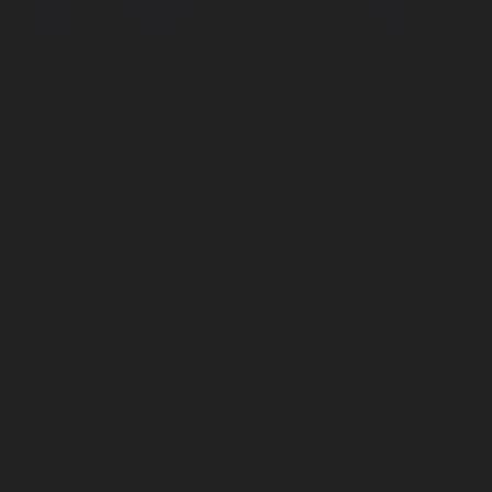
Корпорация туралы
Байланыс
Дистрибуция
Жарнама
Редакция стандарты