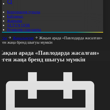
Корпорация туралы
Байланыс
Жарнама
ALTYN QOR
Редакция стандарты
асты
Жаңалықтар
Жақын арада «Павлодарда жасалған»
еген жаңа бренд шығуы мүмкін
Жақын арада «Павлодарда жасалған»
деген жаңа бренд шығуы мүмкін