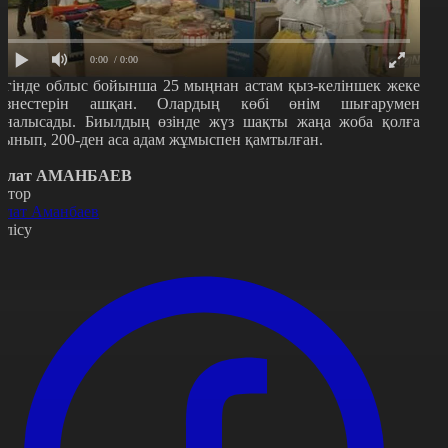
0:00
/ 0:00
үгінде облыс бойынша 25 мыңнан астам қыз-келіншек жеке
изнестерін ашқан. Олардың көбі өнім шығарумен
йналысады. Биылдың өзінде жүз шақты жаңа жоба қолға
лынып, 200-ден аса адам жұмыспен қамтылған.
олат АМАНБАЕВ
втор
олат Аманбаев
өлісу