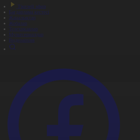
Тікелей эфир
Бағдарлама кестесі
Жаңалықтар
Жобалар
Телехикаялар
Мультсериалдар
Видеоархив