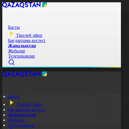
Басты
Тікелей эфир
Бағдарлама кестесі
Жаңалықтар
Жобалар
Телехикаялар
Басты
Тікелей эфир
Бағдарлама кестесі
Жаңалықтар
Жобалар
Телехикаялар