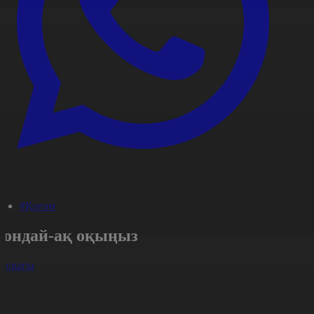
#Қоғам
Сондай-ақ оқыңыз
арлығы