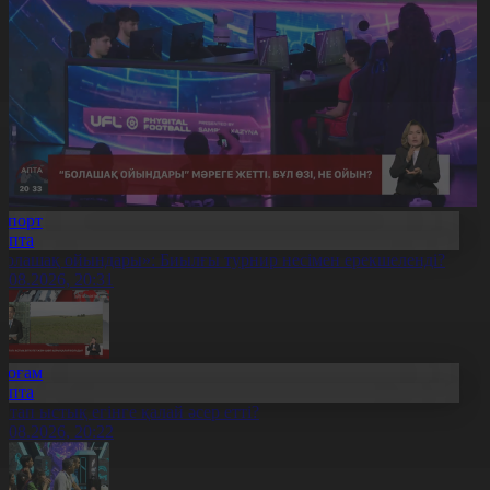
Спорт
Апта
Болашақ ойындары»: Биылғы турнир несімен ерекшеленді?
9.08.2026, 20:31
Қоғам
Апта
птап ыстық егінге қалай әсер етті?
9.08.2026, 20:22