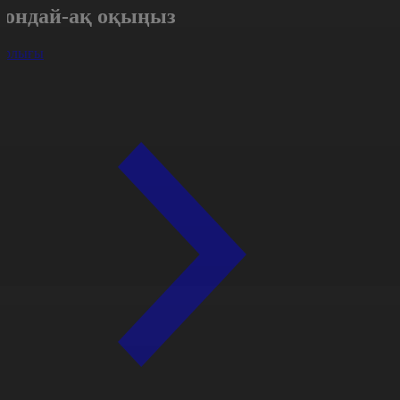
Сондай-ақ оқыңыз
арлығы