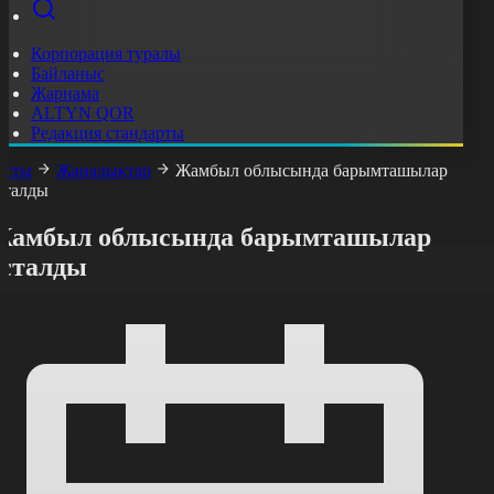
Корпорация туралы
Байланыс
Жарнама
ALTYN QOR
Редакция стандарты
асты
Жаңалықтар
Жамбыл облысында барымташылар
сталды
Жамбыл облысында барымташылар
ұсталды