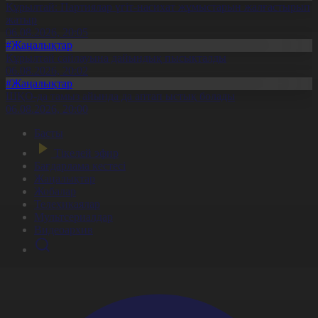
Құрылтай: Партиялар үгіт-насихат жұмыстарын жалғастырып
жатыр
06.08.2026, 20:05
#Жаңалықтар
Құрылтай сайлауына дайындық пысықталды
06.08.2026, 20:02
#Жаңалықтар
ШҚО-да тамыз айында да аптап ыстық болады
06.08.2026, 20:00
Басты
Тікелей эфир
Бағдарлама кестесі
Жаңалықтар
Жобалар
Телехикаялар
Мультсериалдар
Видеоархив