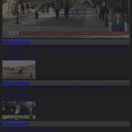
#Жаңалықтар
Алматы облысында 22 мыңнан аса тұрғын тазалық жұмысына
атсалысты
06.08.2026, 20:20
#Жаңалықтар
Астанада жолаушы мінген ұшқышсыз әуе кемесі алғаш рет
әуеге көтерілді
06.08.2026, 20:19
#Жаңалықтар
Әлем жаңалықтарына шолу