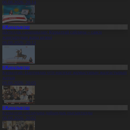
06.08.2026, 20:14
#Жаңалықтар
Шетелдік сарапшылар: Құрылтай сайлауы – саяси
жаңғырудың жаңа кезеңі
06.08.2026, 20:12
#Жаңалықтар
Құрылтай: Партиялар үгіт-насихат жұмыстарын жалғастырып
жатыр
06.08.2026, 20:05
#Жаңалықтар
Құрылтай сайлауына дайындық пысықталды
06.08.2026, 20:02