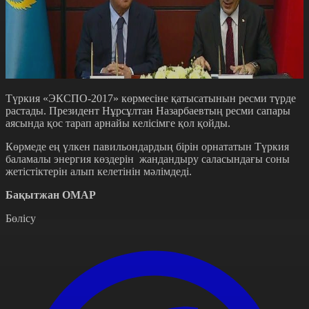
Түркия «ЭКСПО-2017» көрмесіне қатысатынын ресми түрде
растады. Президент Нұрсұлтан Назарбаевтың ресми сапары
аясында қос тарап арнайы келісімге қол қойды.
Көрмеде ең үлкен павильондардың бірін орнататын Түркия
баламалы энергия көздерін жандандыру саласындағы соны
жетістіктерін алып келетінін мәлімдеді.
Бақытжан ОМАР
Бөлісу