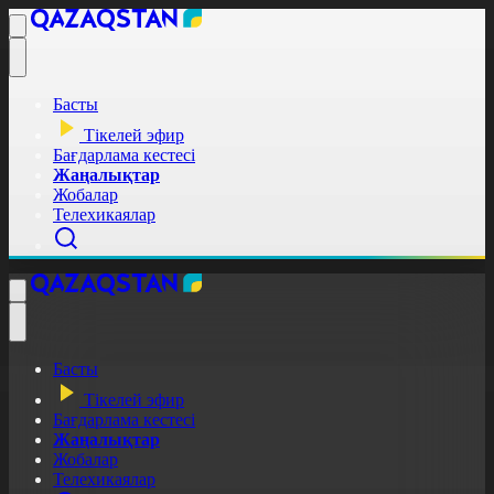
Басты
Тікелей эфир
Бағдарлама кестесі
Жаңалықтар
Жобалар
Телехикаялар
Басты
Тікелей эфир
Бағдарлама кестесі
Жаңалықтар
Жобалар
Телехикаялар