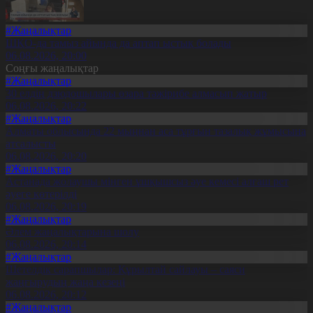
#Жаңалықтар
ШҚО-да тамыз айында да аптап ыстық болады
06.08.2026, 20:00
Соңғы жаңалықтар
#Жаңалықтар
30 елдің дзюдошылары өзара тәжірибе алмасып жатыр
06.08.2026, 20:22
#Жаңалықтар
Алматы облысында 22 мыңнан аса тұрғын тазалық жұмысына
атсалысты
06.08.2026, 20:20
#Жаңалықтар
Астанада жолаушы мінген ұшқышсыз әуе кемесі алғаш рет
әуеге көтерілді
06.08.2026, 20:19
#Жаңалықтар
Әлем жаңалықтарына шолу
06.08.2026, 20:14
#Жаңалықтар
Шетелдік сарапшылар: Құрылтай сайлауы – саяси
жаңғырудың жаңа кезеңі
06.08.2026, 20:12
#Жаңалықтар