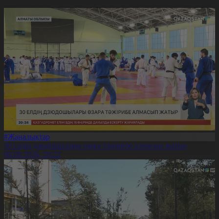
#Жаңалықтар
30 елдің дзюдошылары өзара тәжірибе алмасып жатыр
06.08.2026, 20:22