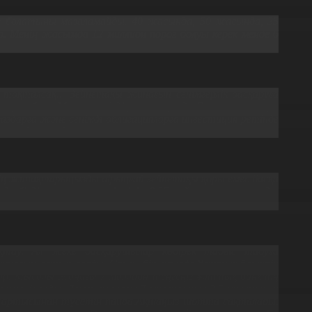
е болатыны мазаламайды. 40 жасында, 50 жасында, 35
. Менің жасымда 12 миллион порог болуы керек менде 6
оқталсақ... Зейнетақы жинағын сенімгерлік басқаруға
циялық табыс. Мысалы, сіздің шотыңызда 7 миллион теңге
дарға және сенімді облигацияларға инвестиция ретінде
ялар басқарады.
здің жинақтарыңызды бірыңғай зейнетақы қоры емес басқа
е біздің жинақ портфелінің 0,35 пайызы ғана соларда.
қтау. Ал жеке басқарушылар көбірек табыс табуға
 акциясын сатып алады. Соңғы бір жылда Ұлттық банктің
 бар. Мысалы жаңағы 7 миллион теңгеңіз Ұлттық банктің
беруге болады. Демек жаңағы 7 миллионның 3,5 миллионын
ң жартысынан түсетін пайда.Ақшаңыз шотта сақталады.