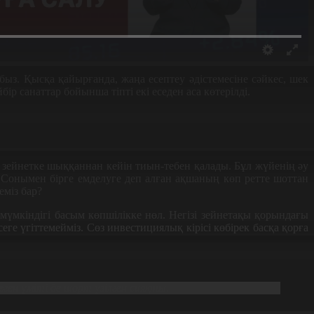
ыз. Қысқа қайырғанда, жаңа есептеу әдістемесіне сәйкес, шек
 санаттар бойынша тіпті екі еседен аса көтерілді.
, зейнетке шыққаннан кейін тиын-тебен қалады. Бұл жүйенің әу
? Сонымен бірге емделуге деп алған ақшаның көп ретте шоттан
еміз бар?
мүмкіндігі басым көпшілікке нөл. Негізі зейнетақы қорындағы
ге үгіттемейміз. Сөз инвестициялық кірісі көбірек басқа қорға
ен үміті де шорт үзілген сияқты.