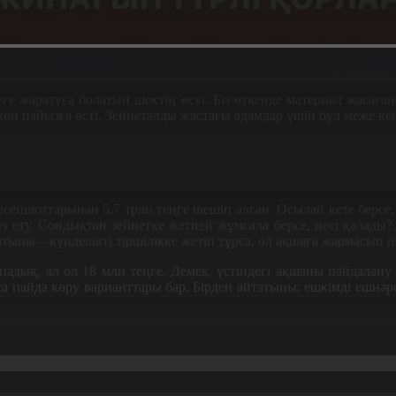
е жаратуға болатын шектің өсуі. Біз өткенде материал жасағанб
пайызға өсті. Зейнеталды жастағы адамдар үшін бұл меже кейбір
 есепшоттарынан 5,7 трлн теңге шешіп алған. Осылай кете берсе
ыз ету. Сондықтан зейнетке жетпей жұмсала берсе, несі қалады
ыны – күнделікті тіршілікке жетіп тұрса, ол ақшаға жармасып н
адық, ал ол 18 млн теңге. Демек, үстіндегі ақшаны пайдалану 
са пайда көру варианттары бар. Бірден айтатыны: ешкімді ешнәрсе
ен кейін азаматтардың «артық ақшаны керегіме жаратсам» дег