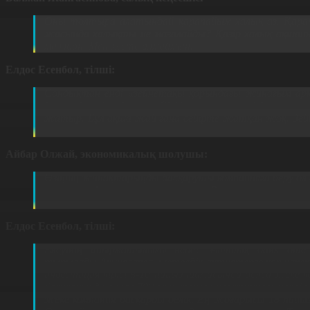
Оны толтыра алатындай қарапайым халық аз. Қарапа
жасында халықты не мазалайды? Қазір халық ақшаны 
миллион. Мен жете алмаймын.
Елдос Есенбол, тілші:
Сондықтан енді «зейнетақы қорындағы жинағым арқы
беруге болады. Ол қалай? Негізі жинақ екі бөліктен 
жатыр. Бұл ақша жай ғана сейфте жатқан жоқ. Зейне
салады. Ал егер шотыңыздағы ақшаны сенімгерлік басқ
Айбар Олжай, экономикалық шолушы:
Өзіңнің жинақтарыңды басқарушы компанияға беру ол с
жекеменшік қорға ауыстырасыз. Өз жинақтарын сенім
Қалғанының бәрі жинақтаушы зейнетақы қорында.
Елдос Есенбол, тілші:
Екеуінің айырмашылығы неде? Ұлттық банк өте 
тырысады.Акцияларға, шетелдік активтерге көп қаржы
инвестиция кірісі 8-10 пайыз шамасында болса жеке 
басқаруында болса 700 мың теңге инвестициялық кіріс
жеке компания басқарды делік. Ең жоғарысы 18 пай