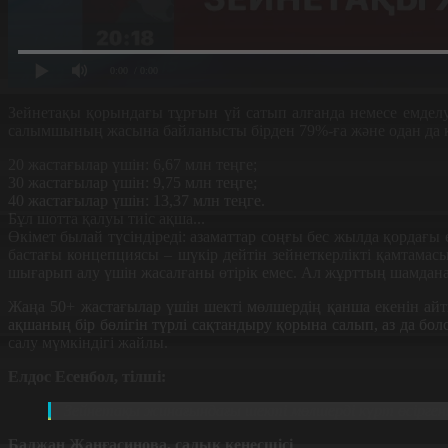
0:00
/ 0:00
Зейнетақы қорындағы тұрғын үй сатып алғанда немесе емделуг
салымшының жасына байланысты бірден 79%-ға және одан да көп 
20 жастағылар үшін: 6,67 млн теңге;
30 жастағылар үшін: 9,75 млн теңге;
40 жастағылар үшін: 13,37 млн теңге.
Бұл шотта қалуы тиіс ақша...
Өкімет былай түсіндіреді: азаматтар соңғы бес жылда қордағы
бастағы концепциясы – шүкір дейтін зейнеткерлікті қамтамас
шығарып алу үшін жасалғаны өтірік емес. Ал жұрттың шамданат
Жаңа 50+ жастағылар үшін шекті мөлшердің қанша екенін айтп
ақшаның бір бөлігін түрлі сақтандыру қорына салып, аз да бол
салу мүмкіндігі жайлы.
Елдос Есенбол, тілші:
З
ейнетақы жинағындағы шекті мөлшерді күрт өсіргенн
Балжан Жанғасинова, салық кеңесшісі