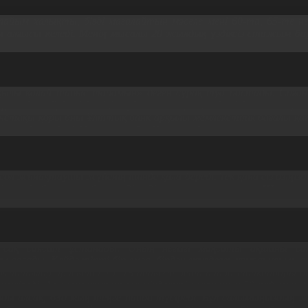
йым халықты, бізді мазалайтын мәселе мені 60-та, 65-те н
алғысы келеді. Менің мысалы 20 жылдық үздіксіз стажым бар
лы қалай табыс табамын» деген сұрақ туа бастады. Соған т
құралады: біріншісі өзіңіз аударған жарна, екіншісі инвести
тақы қоры оны Ұлттық банк арқылы мемлекеттік бағалы қағаз
аруға берсеңіз сіздің ақшаңызды Ұлттық банк емес жеке компани
ол жинақтаушы жүйенің ішінде қала береді. Тек қана сіз өзіңі
герлік басқаруға беру енді-енді қызып келе жатыр. Шыныменд
сақ саясат ұстанады. Оның негізгі мақсаты ақшаны са
 салады. Кейде тіпті бір емес, бірден жүздеген компанияның
компаниялар арасында 10- 18 пайызға дейін пайда тапқандары
 түсіреді. Ал жеке компанияға міндетті жарнаның 50 пайызын 
ызды алсақ, 630 мың теңге пайда түсіреді. Бұл салымыңызды