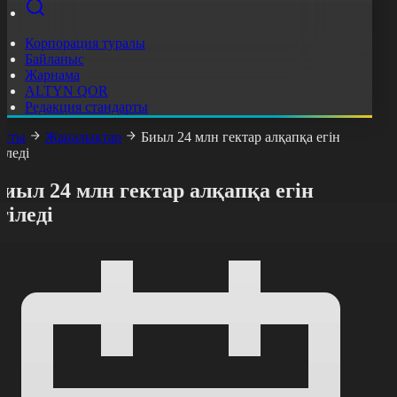
Корпорация туралы
Байланыс
Жарнама
ALTYN QOR
Редакция стандарты
асты
Жаңалықтар
Биыл 24 млн гектар алқапқа егін
гіледі
иыл 24 млн гектар алқапқа егін
гіледі