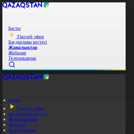
Басты
Тікелей эфир
Бағдарлама кестесі
Жаңалықтар
Жобалар
Телехикаялар
Басты
Тікелей эфир
Бағдарлама кестесі
Жаңалықтар
Жобалар
Телехикаялар