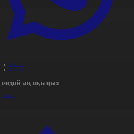
#Қоғам
#Саясат
Сондай-ақ оқыңыз
арлығы