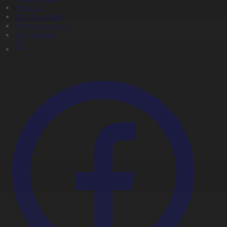
Жобалар
Телехикаялар
Мультсериалдар
Видеоархив