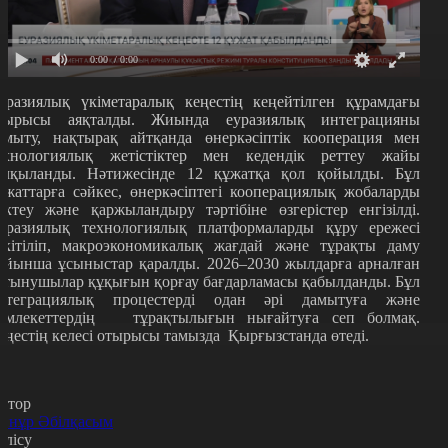
0:00
/ 0:00
уразиялық үкіметаралық кеңестің кеңейтілген құрамдағы
тырысы аяқталды.
Жиында
еуразиялық интеграцияны
амыту
, нақтырақ
айтқанда өнеркәсіптік кооперация мен
ехнологиялық
жетістіктер мен
кедендік реттеу жайы
алқыланды. Нәтижесінде 12 құжатқа қол қойылды. Бұл
ұжаттарға сәйкес, өнеркәсіптегі кооперациялық жобаларды
ріктеу және қаржыландыру тәртібіне өзгерістер енгізілді.
уразиялық технологиялық платформаларды құру ережесі
екітіліп, макроэкономикалық жағдай және тұрақты даму
ойынша ұсыныстар қаралды.
2026–2030 жылдарға арналған
ұтынушылар құқығын қорғау бағдарламасы қабылдан
ды. Бұл
нтеграциялық процестерді одан әрі дамытуға және
емлекеттердің тұрақтылығын нығайтуға сеп болмақ.
еңестің келесі отырысы тамызда Қырғызстанда өтеді.
втор
йнұр Әбілқасым
өлісу