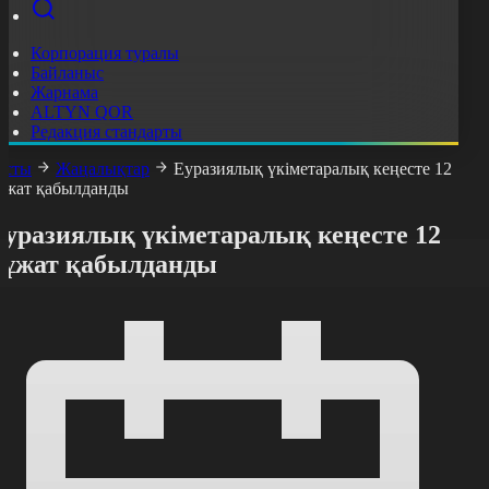
Корпорация туралы
Байланыс
Жарнама
ALTYN QOR
Редакция стандарты
асты
Жаңалықтар
Еуразиялық үкіметаралық кеңесте 12
ұжат қабылданды
Еуразиялық үкіметаралық кеңесте 12
құжат қабылданды