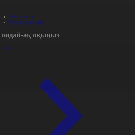
#Экономика
#Ресми оқиғалар
Сондай-ақ оқыңыз
арлығы