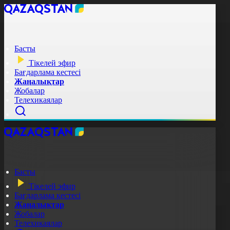
Басты
Тікелей эфир
Бағдарлама кестесі
Жаңалықтар
Жобалар
Телехикаялар
Басты
Тікелей эфир
Бағдарлама кестесі
Жаңалықтар
Жобалар
Телехикаялар