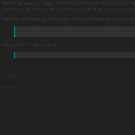
Жетісу облысында Наурызнаманың онкүндігі кең көлемде атал
айтуынша, аймақта қазақ халқының төл ойындарына қызығушыл
Еркебұлан Дуанаев, облыстық дене шынықтыру және спо
Былтырғы жылдан бастап бізде облыста ұлттық а
чемпионаттарында, жарыстарында. Бұл біздің ұлтты
Нұрдәулет Сыздық, тілші:
Ұлттық спорт – ұлт рухының айнасы. Аймақ халқының с
Автор
Нұрдәулет Сыздық
Бөлісу