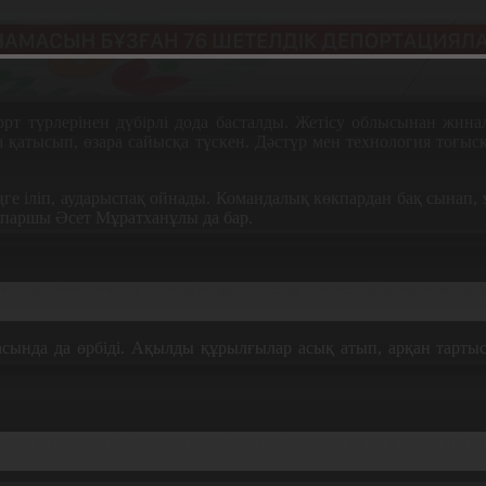
рт түрлерінен дүбірлі дода басталды. Жетісу облысынан жинал
а қатысып, өзара сайысқа түскен. Дәстүр мен технология тоғы
 іліп, аударыспақ ойнады. Командалық көкпардан бақ сынап, 
кпаршы Әсет Мұратханұлы да бар.
деп дайындықпен келдік. Бұл спортта жеңімпаз болу үшін ең ал
расында да өрбіді. Ақылды құрылғылар асық атып, арқан тарт
арды қолданып, асықтың орналасуын анықтап, дәл есептеп, қ