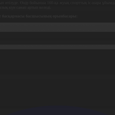
ып өтілуде. Өңір бойынша 160-қа жуық спорттық іс-шара ұйым
ық күн санап артып келеді.
рт басқармасы басшысының орынбасары:
т спорты түрлерінен жеке меншік клуб ашылып, сол клу
қ құндылығымызды жоғалтпауға және ұлттық спорт түрлерін 
өзінше, Талдықорғанда өткен дүбірлі дода дәстүрімізді дәріпт