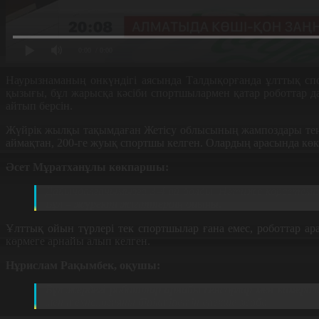
0:00
/ 0:00
Наурызнаманың онкүндігі аясында Талдықорғанда ұлттық спо
қызығы, бұл жарысқа кәсіби спортшылармен қатар роботтар д
айтып берсін.
Жүйрік жылқы тақымдаған Жетісу облысының жампоздары теңге
аймақтан, 200-ге жуық спортшы келген. Олардың арасында кө
Әсет Мұратханұлы көкпаршы:
Дайындалғанымызға 3-4 ай болды. Нәтиже көрсетеміз 
Бұл – жүректі жігіттердің ойыны.
Ұлттық ойын түрлері тек спортшылар ғана емес, роботтар а
көрмеге арнайы алып келген.
Нұрислам Рақымбек, оқушы:
Бұл жердегі роботтар арнайы сенсорлар мен камерал
мен технологияны біріктіретін ерекше жоба.