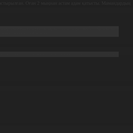
дастырылған. Оған 2 мыңнан астам адам қатысты. Мамандардың
бтың спортшылары жақсы өнер көрсетуде. Қазақстан
дамытуға мән береміз.
еп, жастарға ұлттық құндылықты сіңіруге негіз болмақ.