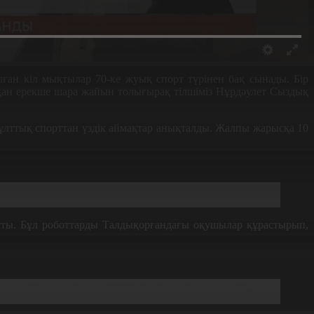
ған кіл мықтылар 70-ке жуық спорт түрінен бақ сынады. Бір
сқан ерекше шара жайын толығырақ тілшіміз Нұрдәулет Сыздық
ұлттық спорттан үздік аймақтар анықталды. Жалпы жарысқа 10
дымен дайындық керек. Көкпар – ең қиын спорттың бірі.
ысты. Бұл роботтарды Талдықорғандағы оқушылар құрастырып,
ажетті күшпен атады. Бұл ойын қазақ халқының дәстүрі