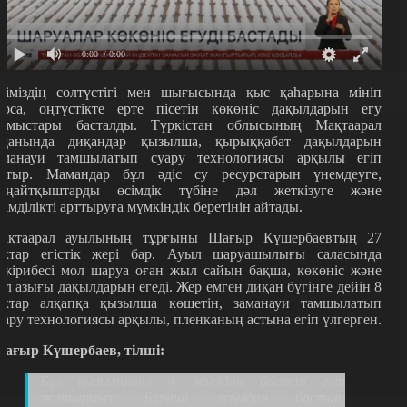
0:00
/ 0:00
ліміздің солтүстігі мен шығысында қыс қаһарына мініп
ұрса, оңтүстікте ерте пісетін көкөніс дақылдарын егу
ұмыстары басталды. Түркістан облысының Мақтаарал
уданында диқандар қызылша, қырыққабат дақылдарын
аманауи тамшылатып суару технологиясы арқылы егіп
атыр. Мамандар бұл әдіс су ресурстарын үнемдеуге,
ыңайтқыштарды өсімдік түбіне дәл жеткізуге және
німділікті арттыруға мүмкіндік беретінін айтады.
ақтаарал ауылының тұрғыны Шағыр Күшербаевтың 27
ектар егістік жері бар. Ауыл шаруашылығы саласында
әжірибесі мол шаруа оған жыл сайын бақша, көкөніс және
ал азығы дақылдарын егеді. Жер емген диқан бүгінге дейін 8
ектар алқапқа қызылша көшетін, заманауи тамшылатып
уару технологиясы арқылы, пленканың астына егіп үлгерген.
ағыр Күшербаев, тілші:
Бұл қызылшаны 4 жылдан бастап егіп
жатырмыз. Бірінші жылдан бастап,