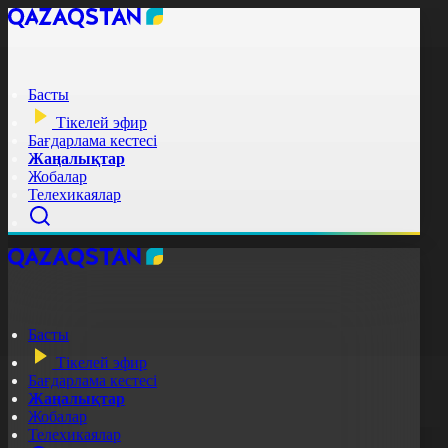
Басты
Тікелей эфир
Бағдарлама кестесі
Жаңалықтар
Жобалар
Телехикаялар
Басты
Тікелей эфир
Бағдарлама кестесі
Жаңалықтар
Жобалар
Телехикаялар