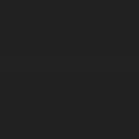
Корпорация туралы
Байланыс
Дистрибуция
Жарнама
Редакция стандарты