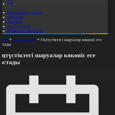
Корпорация туралы
Байланыс
Жарнама
ALTYN QOR
Редакция стандарты
асты
Жаңалықтар
Оңтүстіктегі шаруалар көкөніс еге
астады
ңтүстіктегі шаруалар көкөніс еге
бастады