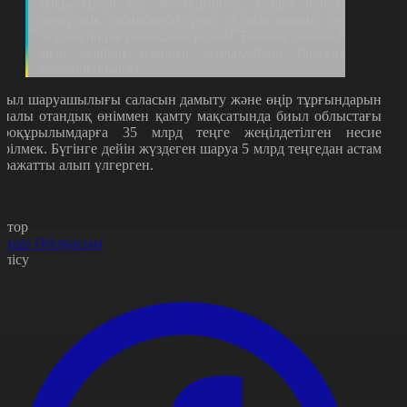
дақылдарын егу жоспарланса, қазіргі таңда
оңтүстік аудандарда ерте пісетін көкөніс егу
жұмыстары басталып кетті. Биылғы жылы 8
мың гектар алқапқа қырыққабат дақылы
егілетін болады.
уыл шаруашылығы саласын дамыту және өңір тұрғындарын
апалы отандық өніммен қамту мақсатында биыл облыстағы
гроқұрылымдарға 35 млрд теңге жеңілдетілген несие
ерілмек. Бүгінге дейін жүздеген шаруа 5 млрд теңгедан астам
аражатты алып үлгерген.
втор
йнұр Әбілқасым
өлісу