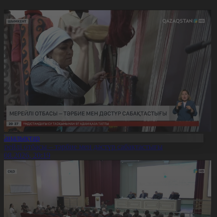
Жаңалықтар
ерейлі отбасы – тәрбие мен дәстүр сабақтастығы
7.08.2026, 20:19