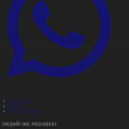
#Экономика
#Қоғам
#Күн жаңалығы
Сондай-ақ оқыңыз