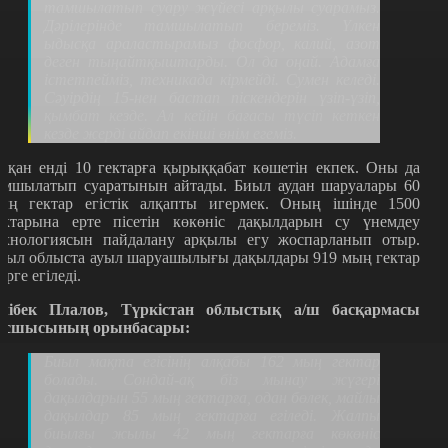
тамшылатып суару жүйесі арқылы суарамыз.
Дәрілерінде тамшылатып береміз. Үлкен
ыдысқа араластырамыз фосфор, калий, азот
деген тыңайтқыштарды. Ол да оңай. Адамға
істетпейміз, техникада кірмейді. Сумен келеді.
Сәуірдің 15-нен бастап піскендерін үзіп-үзіп,
қымбат кезде. Ал кейін бағасы түсіп кеткен
кезде жерді айдап екінші өнім егеміз.
иқан енді 10 гектарға қырыққабат көшетін екпек. Оны да
амшылатып суаратынын айтады. Биыл аудан шаруалары 60
ың гектар егістік алқапты игермек. Оның ішінде 1500
ектарына ерте пісетін көкөніс дақылдарын су үнемдеу
ехнологиясын пайдалану арқылы егу жоспарланып отыр.
иыл облыста ауыл шаруашылығы дақылдары 919 мың гектар
ерге егіледі.
лібек Плалов, Түркістан облыстық а/ш басқармасы
асшысының орынбасары:
Биыл мақта егісінің алқабы 162 мың гектар
болады. Сондай-ақ біз мынау жүгері
дақылдарын 55 мың гектарға, одан бөлек, майлы
дақылдар 85 мың гектарға егіледі. Жалпы
биылғы жылы 42 мың гектарға көкөніс