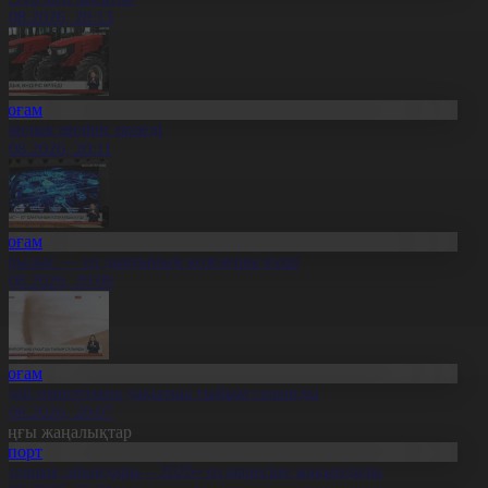
8.08.2026, 20:13
Қоғам
тандық өндіріс өрледі
8.08.2026, 20:11
Қоғам
ұрылыс — ел дамуының қозғаушы күші
8.08.2026, 20:09
Қоғам
идай импортына уақытша тыйым салынды
8.08.2026, 20:07
оңғы жаңалықтар
Спорт
Болашақ ойындары – 2026» өз мәресіне жақындады