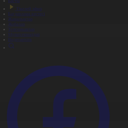
Басты
Тікелей эфир
Бағдарлама кестесі
Жаңалықтар
Жобалар
Телехикаялар
Мультсериалдар
Видеоархив