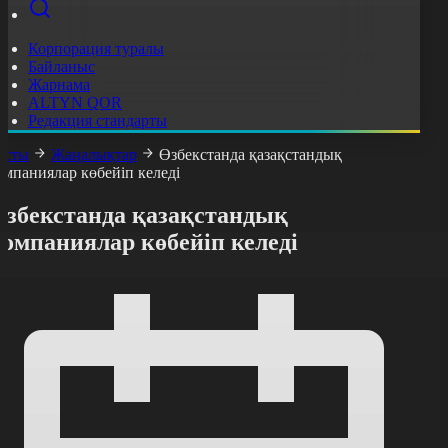
Корпорация туралы
Байланыс
Жарнама
ALTYN QOR
Редакция стандарты
асты
Жаңалықтар
Өзбекстанда қазақстандық
омпаниялар көбейіп келеді
Өзбекстанда қазақстандық
омпаниялар көбейіп келеді