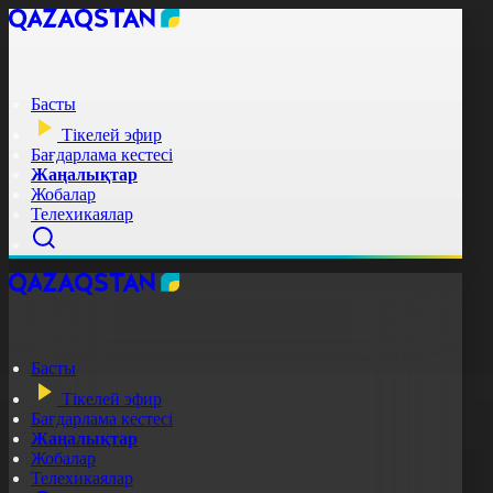
Басты
Тікелей эфир
Бағдарлама кестесі
Жаңалықтар
Жобалар
Телехикаялар
Басты
Тікелей эфир
Бағдарлама кестесі
Жаңалықтар
Жобалар
Телехикаялар