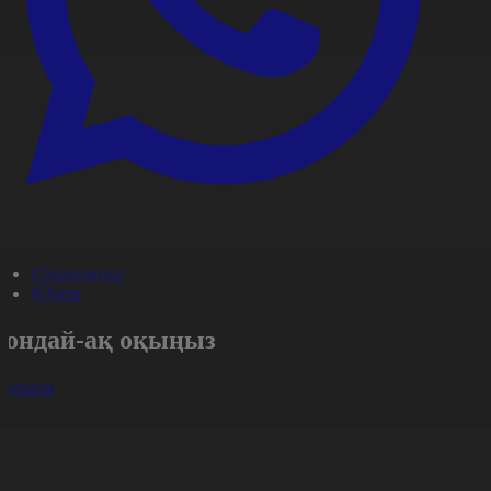
#Экономика
#Әлем
Сондай-ақ оқыңыз
арлығы