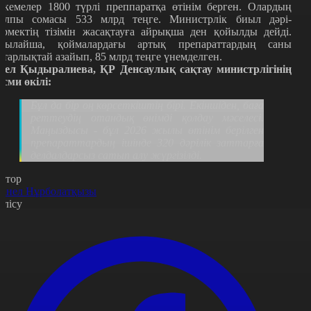
екемелер 1800 түрлі преппаратқа өтінім берген. Олардың
алпы сомасы 533 млрд теңге. Министрлік биыл дәрі-
әрмектің тізімін жасақтауға айрықша ден қойылды дейді.
сылайша, қоймалардағы артық препараттардың саны
йтарлықтай азайып, 85 млрд теңге үнемделген.
сел Қыдыралиева, ҚР Денсаулық сақтау министрлігінің
есми өкілі:
Бұл да бір оң көрсеткіштің бірі. Екіншіден, баға
реттеудің отандық өнімді қолдау мәселесі.
Маңыздысы - бұл 2026 жылы өтінім берілген
препараттардың ішінде 320 дәрілік заттарға
делдалдарсыз сатып алу жүргізілді.
втор
анел Нұрболатқызы
өлісу