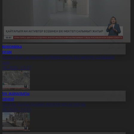
Экономика
Қоғам
айтарылған активтер есебінен тағы екі мектеп салынып
атыр
7.08.2026, 13:17
Күн жаңалығы
Aqparat
лтынды заңсыз қазып жүргендер ұсталды
7.08.2026, 13:15