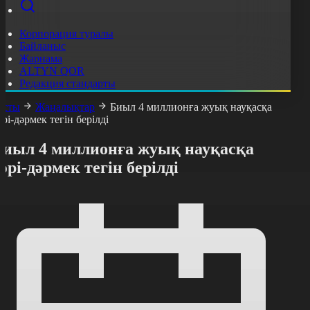
Корпорация туралы
Байланыс
Жарнама
ALTYN QOR
Редакция стандарты
асты
Жаңалықтар
Биыл 4 миллионға жуық науқасқа
әрі-дәрмек тегін берілді
Биыл 4 миллионға жуық науқасқа
әрі-дәрмек тегін берілді