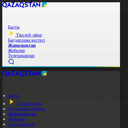
Басты
Тікелей эфир
Бағдарлама кестесі
Жаңалықтар
Жобалар
Телехикаялар
Басты
Тікелей эфир
Бағдарлама кестесі
Жаңалықтар
Жобалар
Телехикаялар