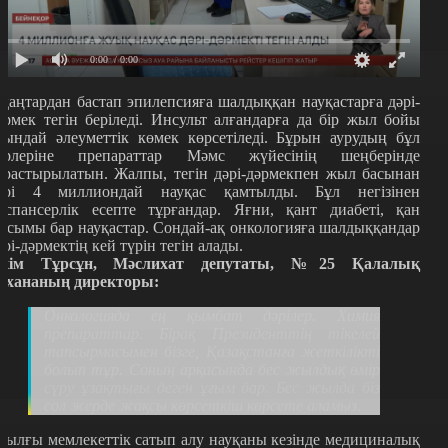
0:00
/ 0:00
 қаңтардан бастап эпилепсияға шалдыққан науқастарға дәрі-
әрмек тегін беріледі. Инсульт алғандарға да бір жыл бойы
сындай әлеуметтік көмек көрсетіледі. Бұрын аурудың бұл
үрлеріне препараттар Мәмс жүйесінің шеңберінде
арастырылатын. Жалпы, тегін дәрі-дәрмекпен жыл басынан
ері 4 миллиондай науқас қамтылды. Бұл негізінен
испансерлік есепте тұрғандар. Яғни, қант диабеті, қан
ысымы бар науқастар. Сондай-ақ онкологияға шалдыққандар
әрі-дәрмектің кей түрін тегін алады.
кім Тұрсұн, Мәслихат депутаты, №25 Қалалық
мхананың директоры:
Онкологияда ең қымбат дәрілер. Химия
препараттар. Бірақ Президенттің тікелей
тапсырмасымен бізге, Қазақстанға жеткілікті
болып тұр. Соның арқасында бес жылдық өмір
сүру ұзақтығы деген ұғым бар. Бес жылда біз
сол жерде жақсы көрсеткіш көрсете аламыз.
иылғы мемлекеттік сатып алу науқаны кезінде медициналық