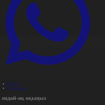
#Қоғам
#Денсаулық
Сондай-ақ оқыңыз