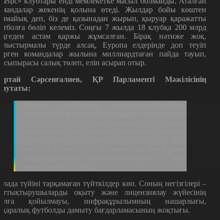
Жеңіс» клубтары енді мемлекетке масыл болмайды. Аталған
омандалар жекенің қолына өтеді. Жылдар бойы көштен
алмайық деп, біз де қазынадан жырып, қыруар қаражатты
утболға бөліп келеміз. Соңғы 7 жылда 18 клубқа 200 млрд
еңгеден астам қаржы жұмсалған. Бірақ нәтиже жоқ.
алыстырмалы түрде алсақ, Еуропа елдерінде доп теуіп
үрген командалар жылына миллиардтаған пайда тауып,
ірсыпырасы салық төлеп, елін асырап отыр.
артай Сәрсенғалиев, ҚР Парламенті Мәжілісінің
епутаты:
Футбол клубтарын жекешелендірмейінше
жетістікке жетуіміз өте қиын. Себебі бүгінге
дейін футбол клубтарының барлығы
мемлекеттік бюджеттің мойнына отырып
алған, жатып ішерлердің бірі болып келді. 2025
жылдың өзінде біздің Премьер-лига мен Бірінші
лигада ойнайтын футбол клубтарына 31 млрд
теңге бөлініп жатыр.
алада түйіні тарқамаған түйткілдер көп. Соның негізгілері –
аттықтырушыларды оқыту және лицензиялау жүйесінің
олға қойылмауы, инфрақұрылымның нашарлығы,
ұқаралық футболды дамыту бағдарламасының жоқтығы.