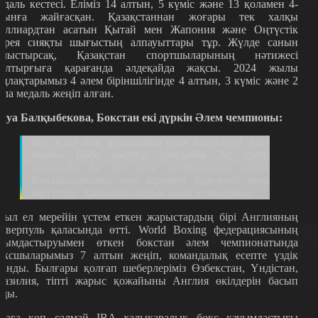
едаль кестесі. Еліміз 14 алтын, 5 күміс және 13 қоламен 4-
рынға жайғасқан. Қазақстаннан жоғары тек халқы
иллиардтан асатын Қытай мен Жапония және Оңтүстік
орея сияқты шығыстың алпауыттары тұр. Жүлде санын
алыстырсақ, Қазақстан спортшыларының нәтижесі
ылтырғыға қарағанда әлдеқайда жақсы. 2024 жылы
аңлақтарымыз 4 әлем біріншілігінде 4 алтын, 3 күміс және 2
ола медаль жеңіп алған.
луа Балқыбекова, Бокстан екі дүркін Әлем чемпионы:
Бұл жыл бокс құрамамыз үшін нәтижелі жыл
болды. Бізде әйелдер арасында да, ерлер
арасында да екі әлем чемпионаты өтті.
Боксшыларымыз өте керемет дәрежеде өнер
көрсетті. Қаншама алтын алып жатырмыз.
иыл ел мерейін үстем еткен жарыстардың бірі Англияның
иверпуль қаласында өтті. World Boxing федерациясының
йымдастыруымен өткен бокстан әлем чемпионатында
оксшыларымыз 7 алтын жеңіп, командалық есепте үздік
танды. Былғары қолғап шеберлеріміз Өзбекстан, Үндістан,
разилия, тіпті жарыс қожайыны Англия өкілдерін басып
зды.
раға көп салмай IBA халықаралық бокс қауымдастығы