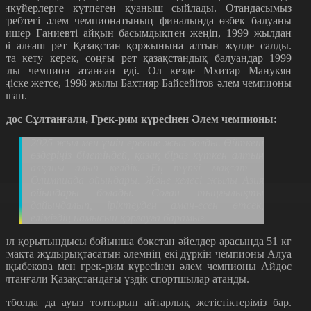
анкүйерлерге күтпеген қуаныш сыйлады. Отандасымыз
агребтегі әлем чемпионатының финалында өзбек балуаны
лишер Ганиевті айқын басымдықпен жеңіп, 1999 жылдан
ері алғаш рет Қазақстан қоржынына алтын жүлде салды.
йта кету керек, соңғы рет қазақстандық балуандар 1999
ылы чемпион атанған еді. Ол кезде Мхитар Манукян
еңіске жетсе, 1998 жылы Бахтияр Байсейітов әлем чемпионы
олған.
йдос Сұлтанғали, Грек-рим күресінен Әлем чемпионы:
2025 жыл мен үшін ерекше жыл болды. Өйткені
өздеріңіз білетіндей, қазақ біраз күткен алтын
алқаны алып келдік. Ең түпкі мақсат –
Олимпиада ойындары. Және келесі жылы Азия
ойындары болады. Соған тыңғылықты
дайындалып, іріктеуден аман-есен өтсек,
еліміздің намысын қорғауға барамыз.
ыл қорытындысы бойынша бокстан әйелдер арасында 51 кг
алмақта жұдырықтасатын әлемнің екі дүркін чемпионы Алуа
алқыбекова мен грек-рим күресінен әлем чемпионы Айдос
ұлтанғали Қазақстандағы үздік спортшылар атанды.
утболда да ауыз толтырып айтарлық жетістіктеріміз бар.