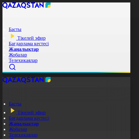
Басты
Тікелей эфир
Бағдарлама кестесі
Жаңалықтар
Жобалар
Телехикаялар
Басты
Тікелей эфир
Бағдарлама кестесі
Жаңалықтар
Жобалар
Телехикаялар