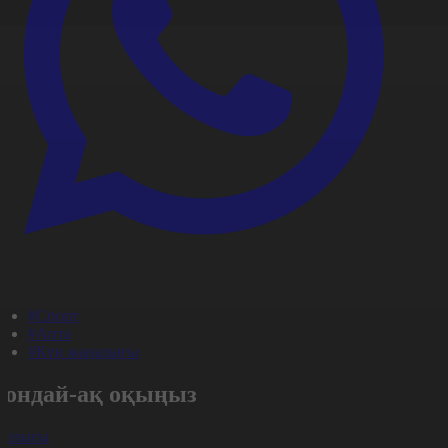
#Спорт
#Апта
#Күн жаңалығы
Сондай-ақ оқыңыз
арлығы