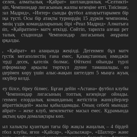
әселен, алматылық «Қайрат» шотландиялық «Селтикті»
еңіп, Чемпиондар лигасының жалпы кезеңіне өтті. Тиісінше,
Реал Мадрид», «Интер» сынды футбол алпауыттарымен бір
опқа түсті. Осы бір атақты турнирдің 15 дүркін чемпионы,
лемнің үздік командаларының бірі «Реал Мадрид» Алматыға
еліп, «Қайратпен» матч өткізді. Сөйтіп, тарихта алғаш рет
рталық стадионда Чемпиондар лигасының әнұраны
ырқалды.
ә, «Қайрат» өз алаңында жеңілді. Дегенмен бұл матч
ңтүстік мегаполистің ғана емес, Қазақстанның имиджін
өтерді десек, қателік болмас. Өйткені ойынды түрлі
латформалар арқылы төрткүл дүние тамашалады, өз
өздерімен көру үшін алыс-жақын шетелден 5 мыңға жуық
анкүйер келді.
іреу білсе, біреу білмес. Бұған дейін «Астана» футбол клубы
а Чемпиондар лигасының топтық кезеңінде ойнады.
егенмен елордалық команданың жетістігін жанкүйерлер
Қайраттікіндей» жылы қабылдамады. Оның себебі мынада:
Қайрат» – жеке клуб, мемлекетке масыл емес. Құрамында
азақтың қара домалақтары көп.
иыл халықты қуантқан тағы бір жақсы жаңалық – 4 бірдей
утбол клубы, яғни «Қайсар», «Қызылжар», «Шахтер» және