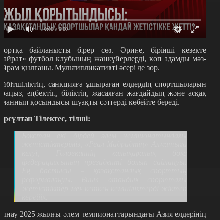
0:00
/ 0:00
портқа байланысты бірер сөз. Әрине, бірінші кезекте
Қайрат» футбол клубының жанкүйерлерді, көп адамды мәз-
ейрам қылғаны. Мультипликативті әсері де зор.
ейбітшіліктің, санкцияға ұшыраған елдердің спортшыларын
араңыз, еңбектің, біліктің, жасалған жағдайдың және асқақ
рманның қосындысы шуақты сәттерді көбейте береді.
ұрсұлтан Тілектес,
тілші:
Бокстан екі бірдей әлем чемпионатындағы
жетістіктеріміз, «Реал Мадридтің» Алматыға
келуі, Головкиннің халықаралық бокс
федерациясының президенті болып сайлануы.
Ең бастысы – қазақстандық спорттың
реформалануы. Биыл отандық спорттағы
жетістіктер мен кеткен кемшіліктерді жіктеп
көрейік.
ынау 2025 жылғы әлем чемпионаттарындағы Азия елдерінің