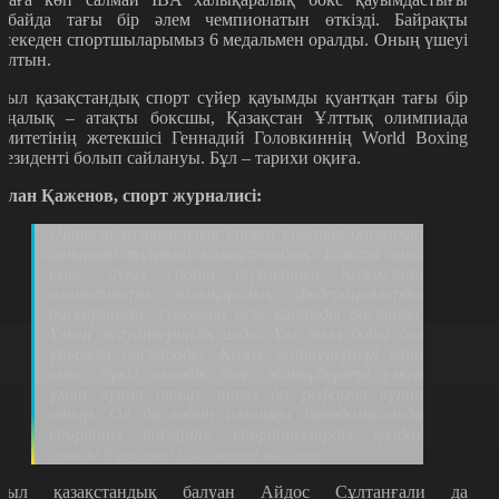
убайда тағы бір әлем чемпионатын өткізді. Байрақты
әсекеден спортшыларымыз 6 медальмен оралды. Оның үшеуі
 алтын.
иыл қазақстандық спорт сүйер қауымды қуантқан тағы бір
аңалық – атақты боксшы, Қазақстан Ұлттық олимпиада
омитетінің жетекшісі Геннадий Головкиннің World Boxing
резиденті болып сайлануы. Бұл – тарихи оқиға.
слан Қаженов, спорт журналисі:
Өйткені халықаралық спорт ұйымын басқарып
отырған тұңғыш қазақстандық. Бокста ғана
емес, бүкіл спорт түрлерінен Қазақстан
азаматтары халықаралық федерацияларды
басқармаған. Головкин осы қадамды бастады.
Үлкен жауапкершілік алды. Үш жыл бойы сол
ұйымды басқарады. Қазақ жанкүйерлері ғана
емес, бүкіл әлемдік бокс жанкүйерлері үлкен
үміт күтіп отыр, тағы да реформа күтіп
отыр. Ол да өзінің алғашқы баяндамасында
спортты тазарту, спортшыларды қолдау
сынды бірқатар идеяларын айтты.
иыл қазақстандық балуан Айдос Сұлтанғали да