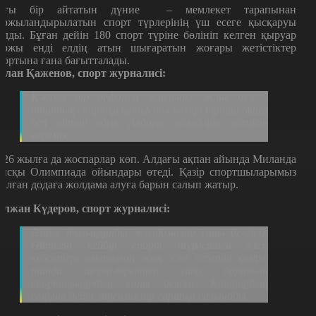
ағы бір айтатын дүние – мемлекет тарапынан
аржыландырылатын спорт түрлерінің үш есеге қысқаруы
олды. Бұған дейін 180 спорт түріне бөлініп келген қыруар
аржы енді елдің атын шығаратын жоғары жетістіктер
портына ғана бағытталады.
слан Қаженов, спорт журналисі:
Кәдімгі бір реформа жасалды. Және бұл –
отандық спортқа қатысты нөмірі бірінші оқиға
деп айтар едім. Алдағы жылдары жемісін
көреміз.
026 жылға да жоспарлар көп. Алдағы ақпан айында Миланда
ысқы Олимпиада ойындары өтеді. Қазір спортшыларымыз
талған додаға жолдама алуға барын салып жатыр.
елжан Күдеров, спорт журналисі:
Әзірге толыққанды жолдамалар саны белгісіз.
Өйткені кейбір спорт түрлерінен әлем
кубоктері аяқталған жоқ. Сол себепті қазіргі
таңда шорт-тректен ғана баратын
спортшылардың саны белгілі. Қаңтардың
соңына дейін лицензиялар сарапқа салынады.