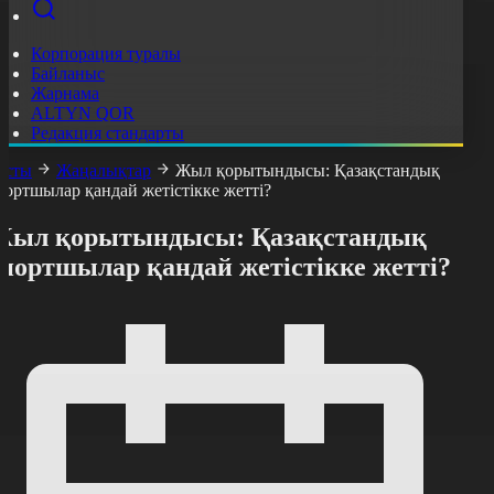
Корпорация туралы
Байланыс
Жарнама
ALTYN QOR
Редакция стандарты
асты
Жаңалықтар
Жыл қорытындысы: Қазақстандық
портшылар қандай жетістікке жетті?
Жыл қорытындысы: Қазақстандық
спортшылар қандай жетістікке жетті?