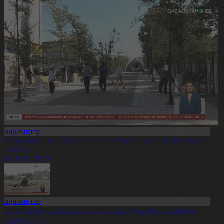
Жаңалықтар
лматы облысында 22 мыңнан аса тұрғын тазалық жұмысына
тсалысты
6.08.2026, 20:20
Жаңалықтар
станада жолаушы мінген ұшқышсыз әуе кемесі алғаш рет
уеге көтерілді