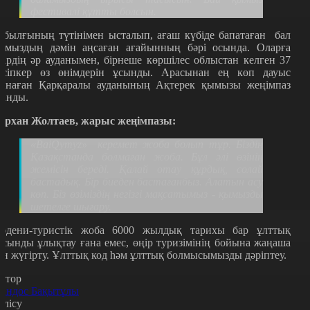
фестивалі құтты болсын.
обылғының түтінімен ысталып, ағаш күбіде бапатаған
бал
ымыздың дәмін аңсаған ағайынның бәрі осында. Оларға
ңірдің әр ауданымен, бірнеше көршілес облыстан келген 37
әсіпкер өз өнімдерін ұсынды. Арасынан ең көп дауыс
инаған Қарқаралы ауданының Ақтерек қымызы жеңімпаз
танды.
ұрхан Жолтаев, жарыс жеңімпазы:
«BaiQymyz»
керемет жоба болып тұр. Біздің
Қазақстанда болмаған жоба. Бұл әлі өзінің
жемісін береді. Қалай отау құрдық, солай
бастадық. Бір биеден бастағанбыз. Алатын асу
көп. Біз өзіміздің негізгі мақсатымыз - қымызды
шетелге шығару.
әдени-туристік жоба 6000 жылдық тарихы бар ұлттық
усынды ұлықтау ғана емес, өңір туризімінің бойына жаңаша
ан жүгірту. Ұлттық код һәм ұлттық болмысымызды дәріптеу.
втор
андос Бақытұлы
өлісу