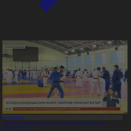
Жаңалықтар
0 елдің дзюдошылары өзара тәжірибе алмасып жатыр
6.08.2026, 20:22