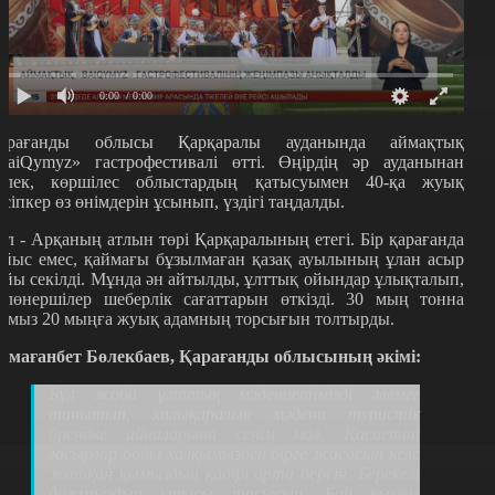
0:00
/ 0:00
арағанды облысы Қарқаралы ауданында аймақтық
BaiQymyz» гастрофестивалі өтті. Өңірдің әр ауданынан
өлек, көршілес облыстардың қатысуымен 40-қа жуық
әсіпкер өз өнімдерін ұсынып, үздігі таңдалды.
ұл - Арқаның атлын төрі Қарқаралының етегі. Бір қарағанда
айыс емес, қаймағы бұзылмаған қазақ ауылының ұлан асыр
ойы секілді. Мұнда ән айтылды, ұлттық ойындар ұлықталып,
олөнершілер шеберлік сағаттарын өткізді. 30 мың тонна
ымыз 20 мыңға жуық адамның торсығын толтырды.
рмағанбет Бөлекбаев, Қарағанды облысының әкімі:
Бұл жоба ұлттық мәдениетімізді әлемге
танытып, халықаралық мәдени туристік
брендке айналарына сенім мол. Қасиетті
ғасырлар бойы халқымызбен бірге жасасып келе
жатқан қымыздың қадірі арта берсін. Берекелі
даламыздың ырысы тасысын. Бай қымыз