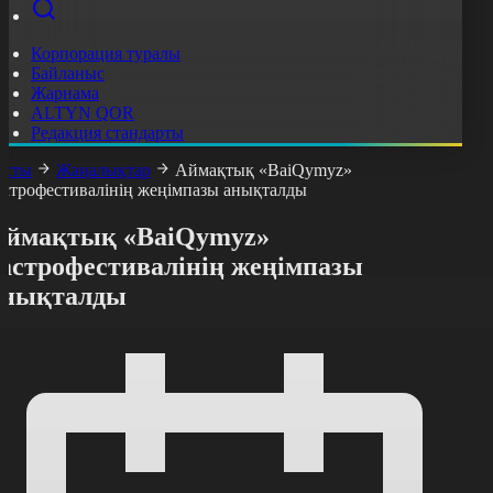
Корпорация туралы
Байланыс
Жарнама
ALTYN QOR
Редакция стандарты
асты
Жаңалықтар
Аймақтық «BaiQymyz»
астрофестивалінің жеңімпазы анықталды
Аймақтық «BaiQymyz»
гастрофестивалінің жеңімпазы
анықталды