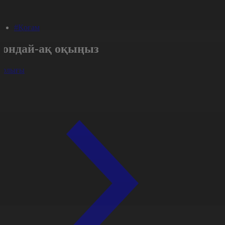
#Қоғам
Сондай-ақ оқыңыз
арлығы