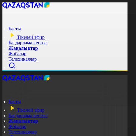
Басты
Тікелей эфир
Бағдарлама кестесі
Жаңалықтар
Жобалар
Телехикаялар
Басты
Тікелей эфир
Бағдарлама кестесі
Жаңалықтар
Жобалар
Телехикаялар