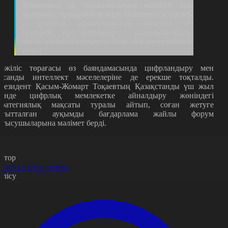
Тоқаевтың әр бастамасының негізінде осы
мызғымас принциптер тұр. Әділеттілік идеясы
– ұлттық идеологиямызға айналды. Өз
кезегінде, бұл қағидалар – аймағымыздағы,
тіпті әлемдегі тұрақты даму мен қауіпсіздіктің
кепілі.
әжіліс төрағасы өз баяндамасында цифрландыру мен
асанды интеллект мәселелеріне де ерекше тоқталды.
резидент Қасым-Жомарт Тоқаевтың Қазақстанды үш жыл
шінде цифрлық мемлекетке айналдыру жөніндегі
тратегиялық мақсаты туралы айтып, соған жетуге
ағытталған ауқымды бағдарлама жайлы форум
атысушыларына мәлімет берді.
втор
азаркүл Отыншиева
өлісу