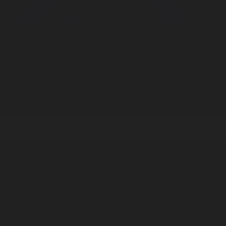
Корпорация туралы
Байланыс
Дистрибуция
Жарнама