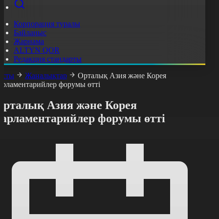
Корпорация туралы
Байланыс
Жарнама
ALTYN QOR
Редакция стандарты
асты
Жаңалықтар
Орталық Азия және Корея
арламентарийлер форумы өтті
Орталық Азия және Корея
парламентарийлер форумы өтті