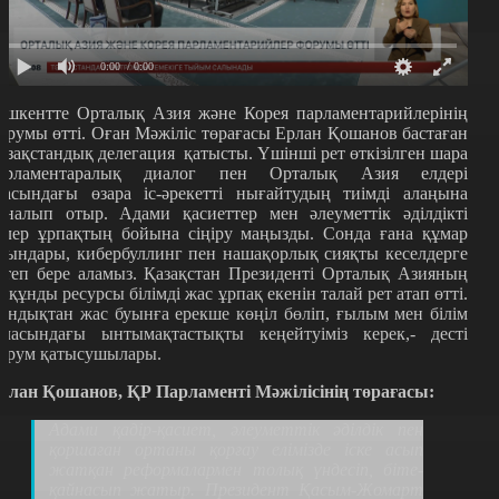
0:00
/ 0:00
ашкентте Орталық Азия және Корея парламентарийлерінің
орумы өтті. Оған Мәжіліс төрағасы Ерлан Қошанов бастаған
азақстандық делегация қатысты. Үшінші рет өткізілген шара
арламентаралық диалог пен Орталық Азия елдері
расындағы өзара іс-әрекетті нығайтудың тиімді алаңына
йналып отыр. Адами қасиеттер мен әлеуметтік әділдікті
елер ұрпақтың бойына сіңіру маңызды. Сонда ғана құмар
йындары, кибербуллинг пен нашақорлық сияқты кеселдерге
өтеп бере аламыз. Қазақстан Президенті Орталық Азияның
ң құнды ресурсы білімді жас ұрпақ екенін талай рет атап өтті.
ондықтан жас буынға ерекше көңіл бөліп, ғылым мен білім
аласындағы ынтымақтастықты кеңейтуіміз керек,- десті
орум қатысушылары.
рлан Қошанов, ҚР Парламенті Мәжілісінің төрағасы:
Адами қадір-қасиет, әлеуметтік әділдік пен
қоршаған ортаны қорғау елімізде іске асып
жатқан реформалармен толық үндесіп, біте-
қайнасып жатыр. Президент Қасым-Жомарт