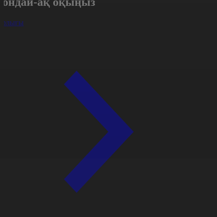
Сондай-ақ оқыңыз
арлығы