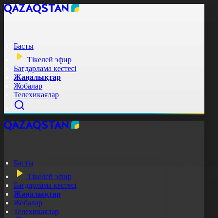
Басты
Тікелей эфир
Бағдарлама кестесі
Жаңалықтар
Жобалар
Телехикаялар
Басты
Тікелей эфир
Бағдарлама кестесі
Жаңалықтар
Жобалар
Телехикаялар