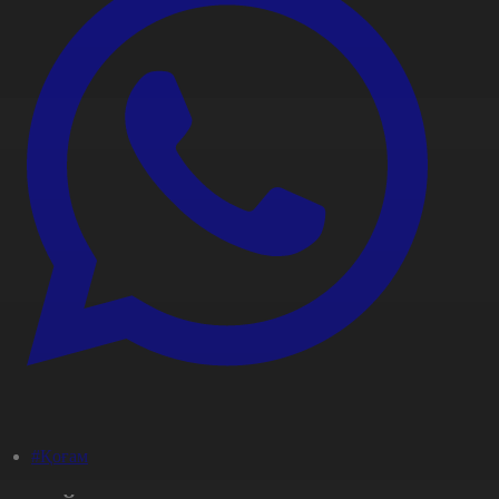
#Қоғам