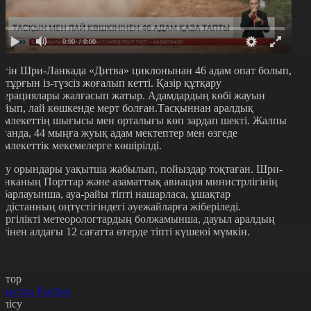
0:00
/ 0:00
үгін Шри-Ланкада «Дитва» циклонынан 46 адам опат болып,
3 тұрғын із-түзсіз жоғалып кетті. Қазір құтқару
перациялары жалғасып жатыр. Адамдардың көбі жауын
ұйып, лай көшкенде мерт болған.Тасқыннан аралдық
емлекеттің шығысы мен орталығы көп зардап шекті. Жалпы
лғанда, 44 мыңға жуық адам мектептер мен өзгеде
емлекеттік мекемелерге көшірілді.
қу орындары уақытша жабылып, пойыздар тоқтаған. Шри-
анканың Порттар және азаматтық авиация министрлігінің
абарлауынша, ауа-райы тіпті нашарласа, ұшақтар
ндістанның оңтүстігіндегі әуежайларға жіберіледі.
ергілікті метеорологтардың болжамынша, дауыл аралдың
стінен алдағы 12 сағатта өтерде тіпті күшеюі мүмкін.
втор
рыстан Рысбек
өлісу