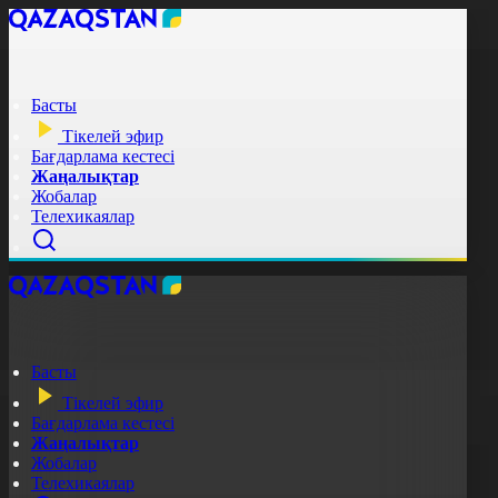
Басты
Тікелей эфир
Бағдарлама кестесі
Жаңалықтар
Жобалар
Телехикаялар
Басты
Тікелей эфир
Бағдарлама кестесі
Жаңалықтар
Жобалар
Телехикаялар