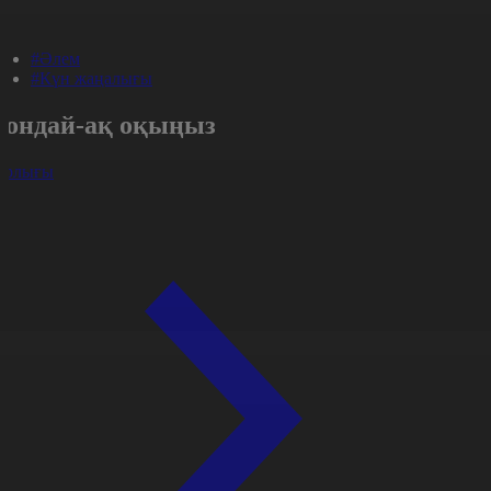
#Әлем
#Күн жаңалығы
Сондай-ақ оқыңыз
арлығы