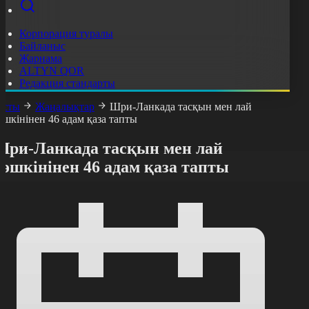
Корпорация туралы
Байланыс
Жарнама
ALTYN QOR
Редакция стандарты
асты
Жаңалықтар
Шри-Ланкада тасқын мен лай
өшкінінен 46 адам қаза тапты
Шри-Ланкада тасқын мен лай
өшкінінен 46 адам қаза тапты