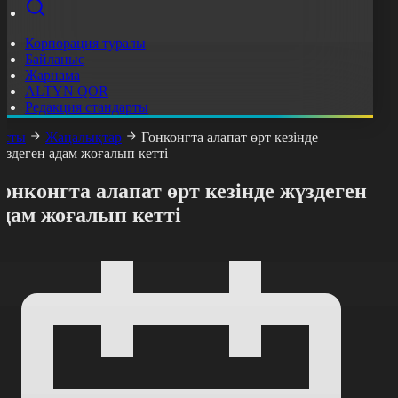
Корпорация туралы
Байланыс
Жарнама
ALTYN QOR
Редакция стандарты
асты
Жаңалықтар
Гонконгта алапат өрт кезінде
үздеген адам жоғалып кетті
онконгта алапат өрт кезінде жүздеген
дам жоғалып кетті