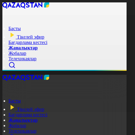
Басты
Тікелей эфир
Бағдарлама кестесі
Жаңалықтар
Жобалар
Телехикаялар
Басты
Тікелей эфир
Бағдарлама кестесі
Жаңалықтар
Жобалар
Телехикаялар