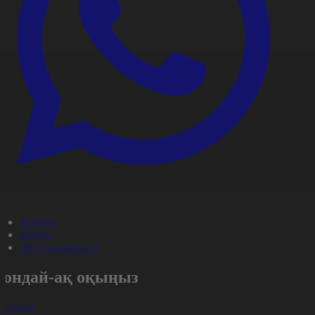
#Оқиға
#Әлем
#Күн жаңалығы
Сондай-ақ оқыңыз
арлығы