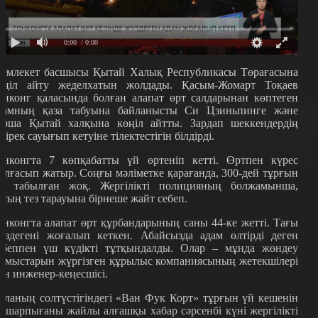
0:00
/ 0:00
емлекет басшысы Қытай Халық Республикасы Төрағасына
өңіл айту жеделхатын жолдады. Қасым-Жомарт Тоқаев
онконг қаласында болған алапат өрт салдарынан көптеген
дамның қаза табуына байланысты Си Цзиньпинге және
арша Қытай халқына көңіл айтты. Зардап шеккендердің
езірек сауығып кетуіне тілектестігін білдірді.
онконгта 7 көпқабатты үй өртеніп кетті. Өртпен күрес
алғасып жатыр. Соңғы мәліметке қарағанда, 300-дей тұрғын
лі табылған жоқ. Жергілікті полицияның болжамынша,
ттың тез тарауына бірнеше жайт себеп.
онконгта алапат өрт құрбандарының саны 44-ке жетті. Тағы
үздегені жоғалып кеткен. Абайсызда адам өлтірді деген
ебеппен үш күдікті тұтқындалды. Олар – мұнда жөндеу
ұмыстарын жүргізген құрылыс компаниясының жетекшілері
ен инженер-кеңесшісі.
аланың солтүстігіндегі «Ван Фук Корт» тұрғын үй кешенін
т шарпығаны жайлы алғашқы хабар сәрсенбі күні жергілікті