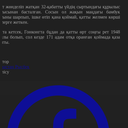
рт жөнделіп жатқан 32-қабатты үйдің сыртындағы құрылыс
атысынан басталған. Сосын ол жақын маңдағы бамбук
атыны шарпып, ішке өтіп қана қоймай, қатты желмен көрші
йлерге жеткен.
йта кетсек, Гонконгта бұдан да қатты өрт соңғы рет 1948
ылы болып, сол кезде 171 адам отқа оранған қоймада қаза
апты.
втор
рыстан Рысбек
өлісу