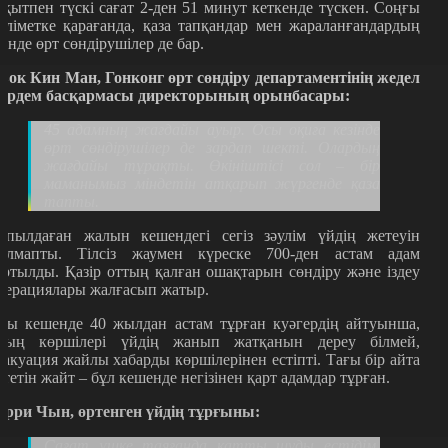
ақытпен түскі сағат 2-ден 51 минут кеткенде түскен. Соңғы
әліметке қарағанда, қаза тапқандар мен жараланғандардың
шінде өрт сөндірушілер де бар.
вок Кин Ман, Гонконг өрт сөндіру департаментінің жедел
әрдем басқармасы директорының орынбасары:
45 адамның жағдайы ауыр. Осы оқиға кезінде
өрт сөндірушілер де зардап шекті. Олардың
жағдайы тұрақты. Өкініштісі сол – бір
маманымыз міндетін атқарып жүргенде қаза
тапты.
апылдаған жалын кешендегі сегіз зәулім үйдің жетеуін
алмапты. Тілсіз жаумен күреске 700-ден астам адам
артылды. Қазір оттың қалған ошақтарын сөндіру және іздеу
перациялары жалғасып жатыр.
сы кешенде 40 жылдан астам тұрған куәгердің айтуынша,
ның көршілері үйдің жанып жатқанын дереу білмей,
вакуация жайлы хабарды көршілерінен естіпті. Тағы бір айта
ететін жайт – бұл кешенде негізінен қарт адамдар тұрған.
арри Чын, өртенген үйдің тұрғыны:
Сағат үшке таяғанда қатты шуды естідім.