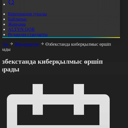
Корпорация туралы
Байланыс
Жарнама
ALTYN QOR
Редакция стандарты
асты
Жаңалықтар
Өзбекстанда киберқылмыс өршіп
арады
Өзбекстанда киберқылмыс өршіп
барады