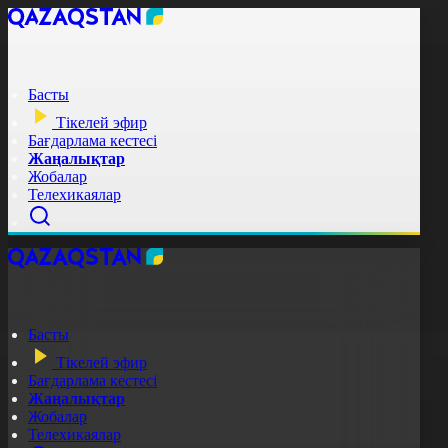
Басты
Тікелей эфир
Бағдарлама кестесі
Жаңалықтар
Жобалар
Телехикаялар
Басты
Тікелей эфир
Бағдарлама кестесі
Жаңалықтар
Жобалар
Телехикаялар