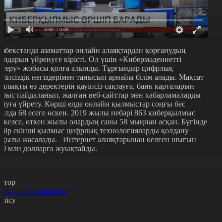
0:00
/ 0:00
збекстанда азаматтар онлайн алаяқтардан қорғанудың
олдарын үйренуге кірісті. Ол үшін «Кибермәдениетті
өтеру» жобасы қолға алынды. Тұрғындар цифрлық
ауіпсіздік негіздерімен танысып арнайы білім алады. Мақсат
халықты өз деректерін қауіпсіз сақтауға, банк карталарын
ұрыс пайдаланып, жалған веб-сайттар мен хабарламаларды
ануға үйрету. Көрші елде онлайн қылмыстар соңғы бес
ылда 68 есеге өскен. 2019 жылы небәрі 863 киберқылмыс
іркелсе, өткен жылы олардың саны 58 мыңнан асқан. Бүгінде
рбір екінші қылмыс цифрлық технологияларды қолдану
рқылы жасалады. Интернет алаяқтарынан келген шығын
60 млн долларға жуықтайды.
втор
азаркүл Отыншиева
өлісу