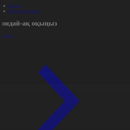
#Әлем
#Күн жаңалығы
Сондай-ақ оқыңыз
арлығы