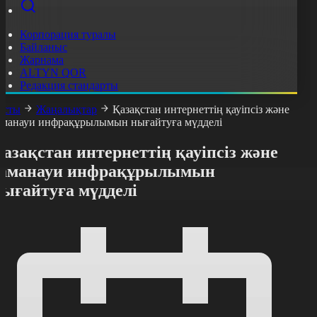
Корпорация туралы
Байланыс
Жарнама
ALTYN QOR
Редакция стандарты
асты
Жаңалықтар
Қазақстан интернеттің қауіпсіз және
аманауи инфрақұрылымын нығайтуға мүдделі
азақстан интернеттің қауіпсіз және
заманауи инфрақұрылымын
нығайтуға мүдделі