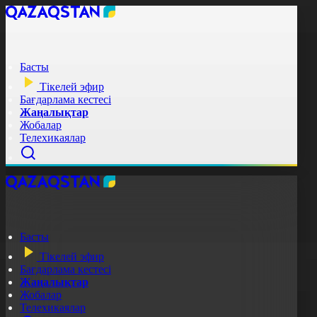
Басты
Тікелей эфир
Бағдарлама кестесі
Жаңалықтар
Жобалар
Телехикаялар
Басты
Тікелей эфир
Бағдарлама кестесі
Жаңалықтар
Жобалар
Телехикаялар