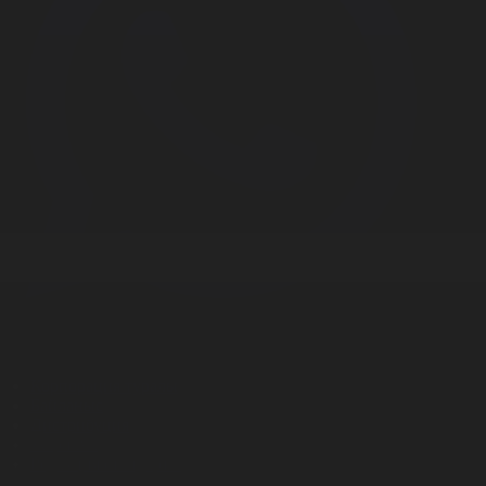
Корпорация туралы
Байланыс
Дистрибуция
Жарнама
Редакция стандарты