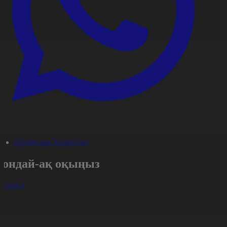
#Цифрлық Қазақстан
Сондай-ақ оқыңыз
арлығы