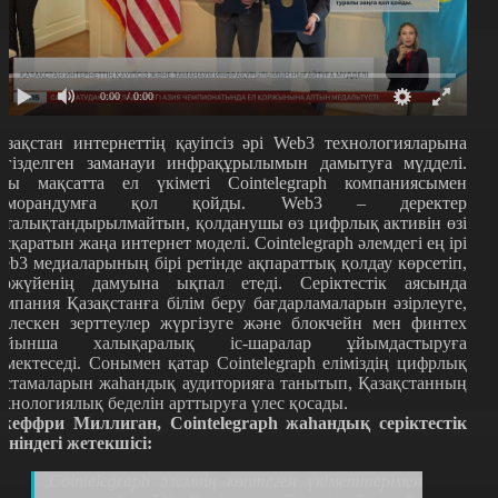
0:00
/ 0:00
азақстан интернеттің қауіпсіз әрі Web3 технологияларына
егізделген заманауи инфрақұрылымын дамытуға мүдделі.
сы мақсатта ел үкіметі Cointelegraph компаниясымен
еморандумға қол қойды. Web3 – деректер
рталықтандырылмайтын, қолданушы өз цифрлық активін өзі
асқаратын жаңа интернет моделі. Cointelegraph әлемдегі ең ірі
eb3 медиаларының бірі ретінде ақпараттық қолдау көрсетіп,
кожүйенің дамуына ықпал етеді. Серіктестік аясында
омпания Қазақстанға білім беру бағдарламаларын әзірлеуге,
ірлескен зерттеулер жүргізуге және блокчейн мен финтех
ойынша халықаралық іс-шаралар ұйымдастыруға
өмектеседі. Сонымен қатар Cointelegraph еліміздің цифрлық
астамаларын жаһандық аудиторияға танытып, Қазақстанның
ехнологиялық беделін арттыруға үлес қосады.
жеффри Миллиган, Cointelegraph жаһандық серіктестік
өніндегі жетекшісі:
Cointelegraph әлемнің көптеген үкіметтерімен