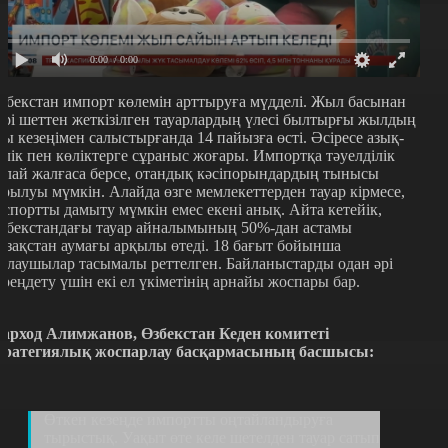
0:00
/ 0:00
збекстан импорт көлемін арттыруға мүдделі. Жыл басынан
ері шеттен жеткізілген тауарлардың үлесі былтырғы жылдың
сы кезеңімен салыстырғанда 14 пайызға өсті. Әсіресе азық-
үлік пен көліктерге сұраныс жоғары. Импортқа тәуелділік
ұлай жалғаса берсе, отандық кәсіпорындардың тынысы
арылуы мүмкін. Алайда өзге мемлекеттерден тауар кірмесе,
кспортты дамыту мүмкін емес екені анық. Айта кетейік,
збекстандағы тауар айналымының 50%-дан астамы
азақстан аумағы арқылы өтеді. 18 бағыт бойынша
олаушылар тасымалы реттелген. Байланыстарды одан әрі
ереңдету үшін екі ел үкіметінің арнайы жоспары бар.
арход Алимжанов, Өзбекстан Кеден комитеті
тратегиялық жоспарлау басқармасының басшысы:
Өткен кезеңде импортты оңтайландыруға
тырыстық. Уақыт өте келе шетелден тауар сатып