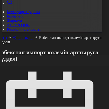
Корпорация туралы
Байланыс
Жарнама
ALTYN QOR
Редакция стандарты
асты
Жаңалықтар
Өзбекстан импорт көлемін арттыруға
үдделі
Өзбекстан импорт көлемін арттыруға
үдделі