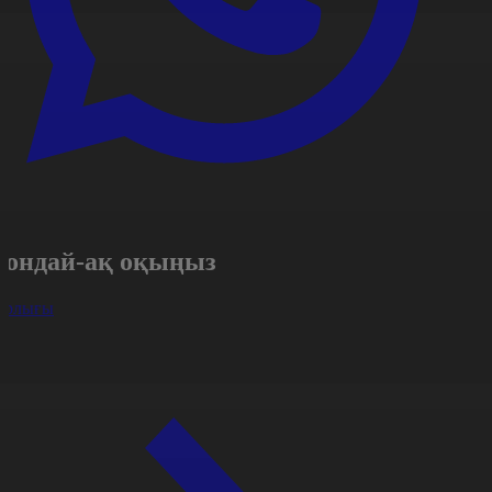
Сондай-ақ оқыңыз
арлығы