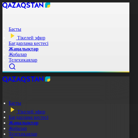
Басты
Тікелей эфир
Бағдарлама кестесі
Жаңалықтар
Жобалар
Телехикаялар
Басты
Тікелей эфир
Бағдарлама кестесі
Жаңалықтар
Жобалар
Телехикаялар