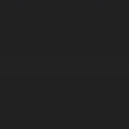
Корпорация туралы
Байланыс
Дистрибуция
Жарнама
Редакция стандарты