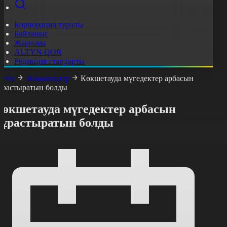
Корпорация туралы
Байланыс
Жарнама
ALTYN QOR
Редакция стандарты
асты
Жаңалықтар
Көкшетауда мүгедектер арбасын
ұрастыратын болды
Көкшетауда мүгедектер арбасын
құрастыратын болды