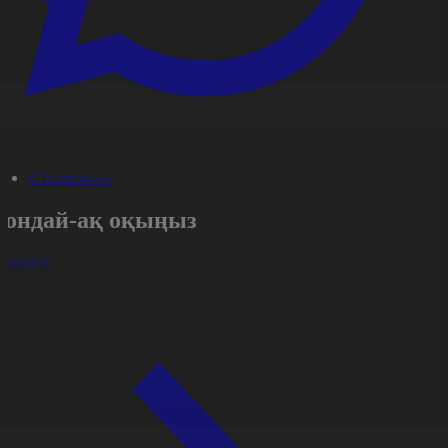
#Экономика
Сондай-ақ оқыңыз
арлығы