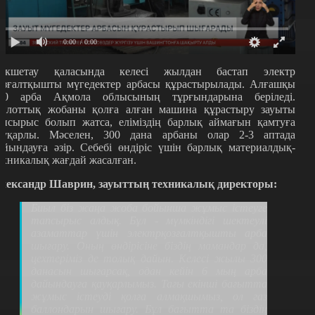
0:00
/ 0:00
өкшетау қаласында келесі жылдан бастап электр
озғалтқышты мүгедектер арбасы құрастырылады. Алғашқы
00 арба Ақмола облысының тұрғындарына беріледі.
илоттық жобаны қолға алған машина құрастыру зауыты
апсырыс болып жатса, еліміздің барлық аймағын қамтуға
ауқарлы. Мәселен, 300 дана арбаны олар 2-3 аптада
айындауға әзір. Себебі өндіріс үшін барлық материалдық-
ехникалық жағдай жасалған.
лександр Шаврин, зауыттың техникалық директоры:
Биыл біз жаңа жоба бойынша жұмыс істеуге
тапсырыс алдық. Бұл - мүмкіндігі шектеулі
азаматтар үшін электрқозғалтқышты арба
шығару. Оның өндірісіне біздің мамандар да,
цехтеріміз де толық дайын. Келесі жылы 300
данасын шығарсақ, одан кейін 6 мың арба
дайындауға қауқарлымыз. Тағы екінші бағытта
жұмыс істеуді қолға алмақшымыз, ол газ
баллондарын шығару. Бұл бағытта та біздің