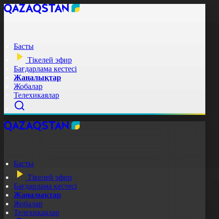
Басты
Тікелей эфир
Бағдарлама кестесі
Жаңалықтар
Жобалар
Телехикаялар
Басты
Тікелей эфир
Бағдарлама кестесі
Жаңалықтар
Жобалар
Телехикаялар