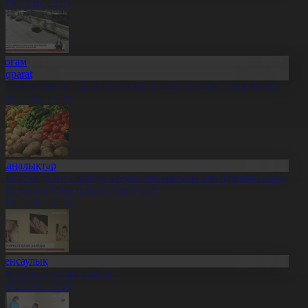
7.08.2026, 13:03
Қоғам
Aqparat
станада заңсыз тұрған көліктерді эвакуациялау күшейтіледі
7.08.2026, 13:00
Жаңалықтар
азақстанда апта ішінде әлеуметтік маңызы бар бірқатар азық-
үлік өнімдерінің бағасы төмендеді
7.08.2026, 11:24
Денсаулық
лде нәресте өлімі азайды
7.08.2026, 10:08