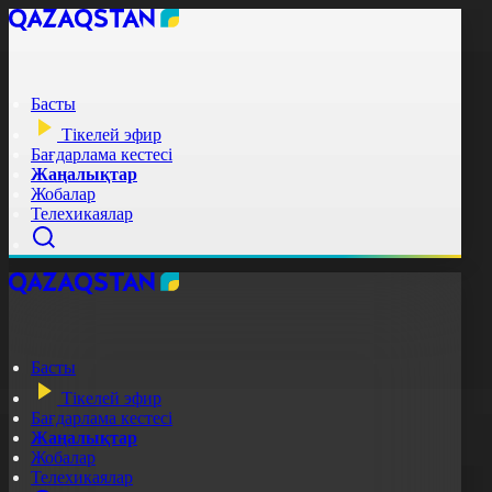
Басты
Тікелей эфир
Бағдарлама кестесі
Жаңалықтар
Жобалар
Телехикаялар
Басты
Тікелей эфир
Бағдарлама кестесі
Жаңалықтар
Жобалар
Телехикаялар