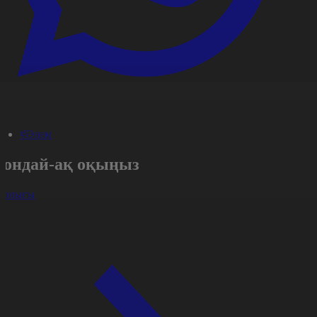
#Әлем
Сондай-ақ оқыңыз
арлығы