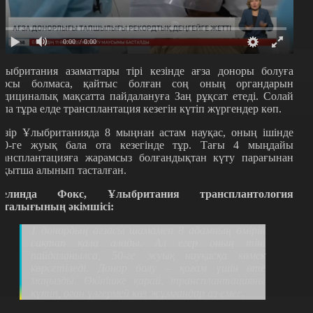
0:00
/ 0:00
лыбритания азаматтары тірі кезінде ағза доноры болуға
арсы болмаса, қайтыс болған соң оның органдарын
едициналық мақсатта пайдалануға Заң рұқсат етеді. Солай
ола тұра елде трансплантация кезегін күтіп жүргендер көп.
азір Ұлыбританияда 8 мыңнан астам науқас, оның ішінде
00-ге жуық бала ота кезегінде тұр. Тағы 4 мыңдайы
рансплантацияға жарамсыз болғандықтан күту парағынан
ақытша алынып тасталған.
елинда Фокс, Ұлыбритания трансплантология
рталығының әкімшісі:
1 донордың ағзасы шамамен 8 адамның өмірін
сақтап қала алады. Ал егер оның тіні
пайдаланылса, 50-ге жуық науқасқа көмек
көрсетіледі. Донор болу – қоғам үшін өте
маңызды. Өкінішке қарай, трансплантацияны
күтіп, оған үлгермей көз жұмғандар аз емес.