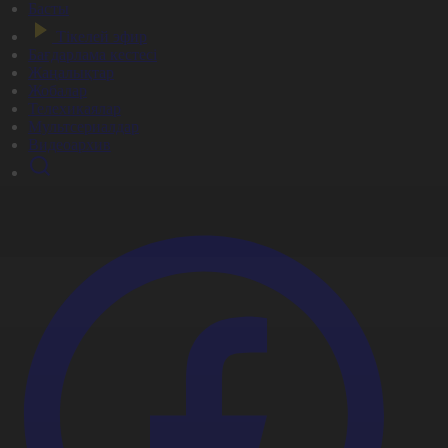
Басты
Тікелей эфир
Бағдарлама кестесі
Жаңалықтар
Жобалар
Телехикаялар
Мультсериалдар
Видеоархив