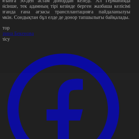
ұрғынға 50-ден астам донордан келеді. Ал Германияда
ерісінше, тек адамның тірі кезінде берген жазбаша келісімі
олғанда ғана ағзасы трансплантацияға пайдаланылуы
үмкін. Сондықтан бұл елде де донор тапшылығы байқалады.
втор
арина Бекенова
өлісу