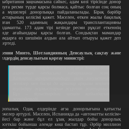
лыбритания заңнамасына сәйкес, адам көзі тірісінде донор
олуға ресми түрде қарсы болмаса, қайтыс болған соң оның
ғза мүшелері донорлыққа пайдаланылады. Бірақ бәрібір
уыстарының келісімі қажет. Мәселен, өткен жылы бақилық
олған 520 адамның жақындары трансплантацияны
олдамапты. 173 адам тірі кезінде ресми рұқсат еткеннің
зінде ағайындары қарсы болған. Сондықтан мамандар
дамдарға өз шешімін алдын ала айтып отыруы қажет деп
скертеді.
женни Минто, Шотландияның Денсаулық сақтау және
йелдердің денсаулығын қорғау министрі:
Азаматтар өмірден өткен соң ағза доноры бола
алатынын отбасына хабарлағаны жөн.
Халықты ақпараттандыру үшін әлеуметтік
желілер мен басқа да арналар арқылы кеңінен
түсіндіру жұмыстарын жүргізіп жатырмыз.
Бұл – туыстардың шешім қабылдауын
жеңілдетеді.
уропалық Одақ елдерінде ағза донорлығына қатысты
режелер әртүрлі. Мәселен, Испанияда да «автоматты келісім»
үйесі бар және бұл ел ұзақ жылдар бойы донорлық
өрсеткіш бойынша әлемде көш бастап тұр. Әрбір миллион