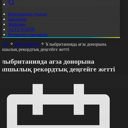
Корпорация туралы
Байланыс
Жарнама
ALTYN QOR
Редакция стандарты
асты
Жаңалықтар
Ұлыбританияда ағза донорына
апшылық рекордтық деңгейге жетті
Ұлыбританияда ағза донорына
тапшылық рекордтық деңгейге жетті