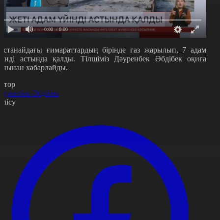
0:00
/ 0:00
останайдағы ғимараттардың бірінде газ жарылып, 7 адам
йінді астында қалды. Тілшіміз Дәуренбек Әбдібек оқиға
рнынан хабарлайды.
втор
әуренбек Әбдібек
өлісу