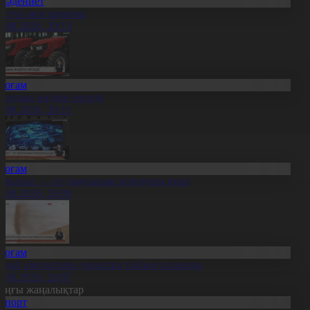
Мәдениет
әстүр мен креатив
8.08.2026, 20:13
Қоғам
тандық өндіріс өрледі
8.08.2026, 20:11
Қоғам
ұрылыс — ел дамуының қозғаушы күші
8.08.2026, 20:09
Қоғам
идай импортына уақытша тыйым салынды
8.08.2026, 20:07
оңғы жаңалықтар
Спорт