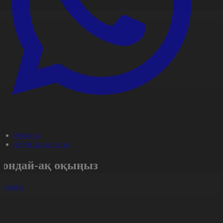
#Оқиға
#Күн жаңалығы
Сондай-ақ оқыңыз
арлығы