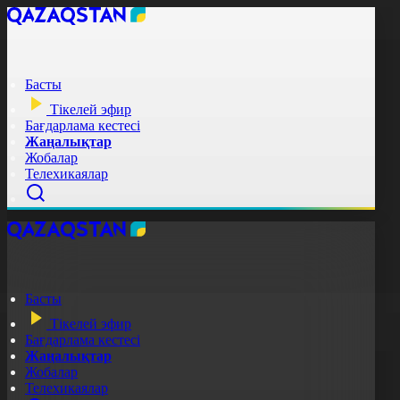
Басты
Тікелей эфир
Бағдарлама кестесі
Жаңалықтар
Жобалар
Телехикаялар
Басты
Тікелей эфир
Бағдарлама кестесі
Жаңалықтар
Жобалар
Телехикаялар