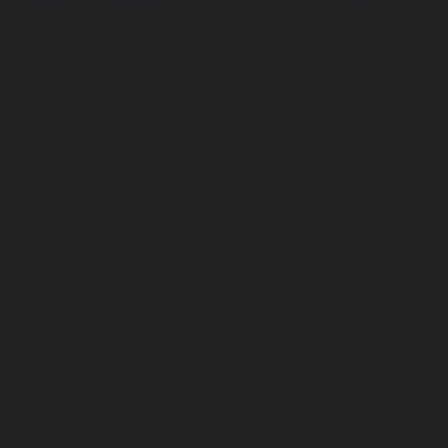
Корпорация туралы
Байланыс
Дистрибуция
Жарнама
Редакция стандарты