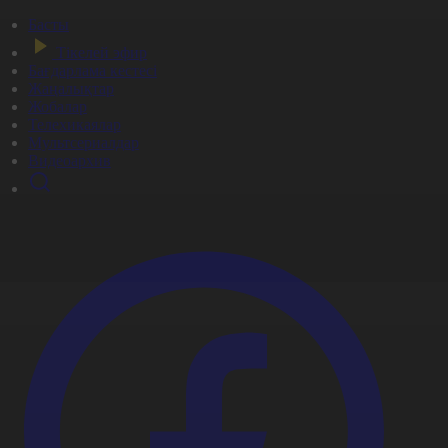
Басты
Тікелей эфир
Бағдарлама кестесі
Жаңалықтар
Жобалар
Телехикаялар
Мультсериалдар
Видеоархив