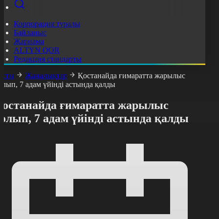
Корпорация туралы
Байланыс
Жарнама
ALTYN QOR
Редакция стандарты
асты
Жаңалықтар
Қостанайда ғимаратта жарылыс
олып, 7 адам үйінді астында қалды
Қостанайда ғимаратта жарылыс
олып, 7 адам үйінді астында қалды