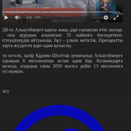
0:00
/ 0:00
ҚШ-та Альцгеймерге қарсы жаңа дәрі сынақтан өтіп жатыр.
л осы аурудың асқынуын 35 пайызға бәсеңдеткен.
ерттеушілердің айтуынша, бұл – үлкен жетістік. Препаратты
ынауға жүздеген қарт адам қатысты.
йта кетсек, қазір Құрама Штаттар аумағында Альцгеймерге
алдыққан 6 миллионнан астам адам бар. Болжамдарға
арағанда, олардың саны 2050 жылға дейін 13 миллионға
етуі мүмкін.
өлісу