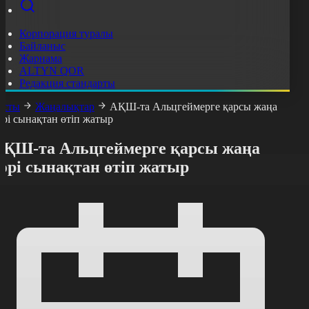
Корпорация туралы
Байланыс
Жарнама
ALTYN QOR
Редакция стандарты
асты
Жаңалықтар
АҚШ-та Альцгеймерге қарсы жаңа
әрі сынақтан өтіп жатыр
АҚШ-та Альцгеймерге қарсы жаңа
әрі сынақтан өтіп жатыр