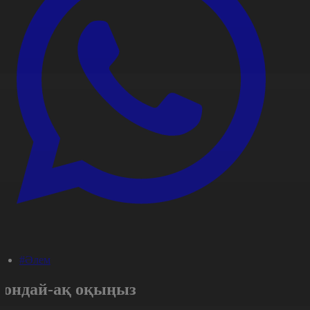
#Әлем
Сондай-ақ оқыңыз