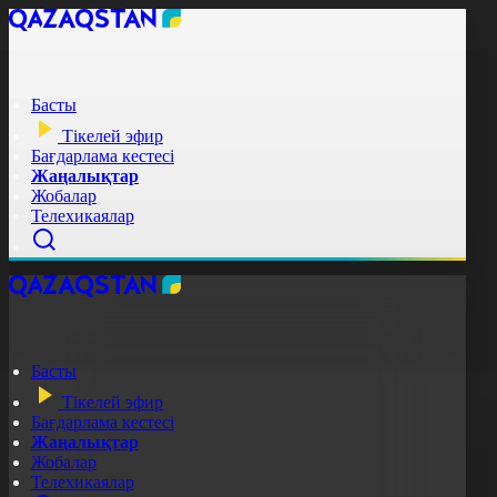
Басты
Тікелей эфир
Бағдарлама кестесі
Жаңалықтар
Жобалар
Телехикаялар
Басты
Тікелей эфир
Бағдарлама кестесі
Жаңалықтар
Жобалар
Телехикаялар