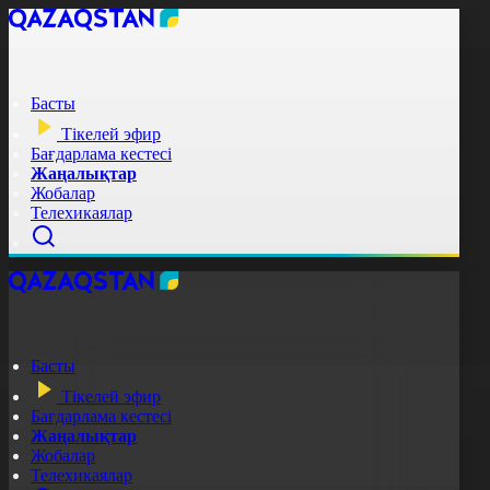
Басты
Тікелей эфир
Бағдарлама кестесі
Жаңалықтар
Жобалар
Телехикаялар
Басты
Тікелей эфир
Бағдарлама кестесі
Жаңалықтар
Жобалар
Телехикаялар