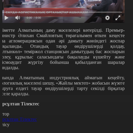
0:00
/ 0:00
кіметте Алматының даму мәселелері көтерілді. Премьер-
инистр Әлихан Смайловтың төрағалымен өткен кеңесте
ала агломерациясын одан әрі дамыту жөніндегі жоспар
алқыланды. Отандық тауар өндірушілерді қолдау,
Алтынкөл» теміржол станциясын дамытудың бас жоспарын
зірлеу, құрылыс саласындағы бақылауды күшейту және
ейсмоаудит жүргізу бойынша қабылданған шаралар
аяндалды.
иында Алматының индустриялық аймағын кеңейту,
кологиялық мәселені шешу, «Жайлы мектеп» жобасын жүзеге
сыруға елдегі тауар өндірушілерді тарту секілді бірқатар
әселе қаралды.
ұрсұлтан Тілектес
втор
ұрсұлтан Тілектес
өлісу