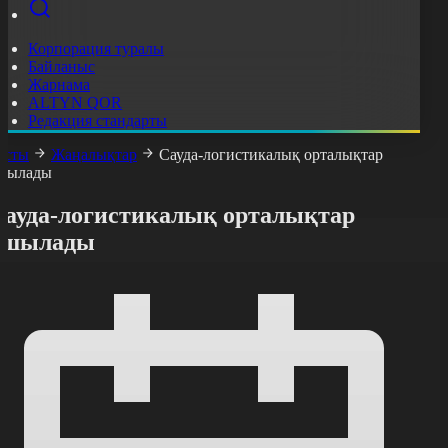
Корпорация туралы
Байланыс
Жарнама
ALTYN QOR
Редакция стандарты
асты
Жаңалықтар
Сауда-логистикалық орталықтар
шылады
Сауда-логистикалық орталықтар
ашылады