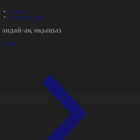
#Саясат
#Күн жаңалығы
Сондай-ақ оқыңыз
арлығы