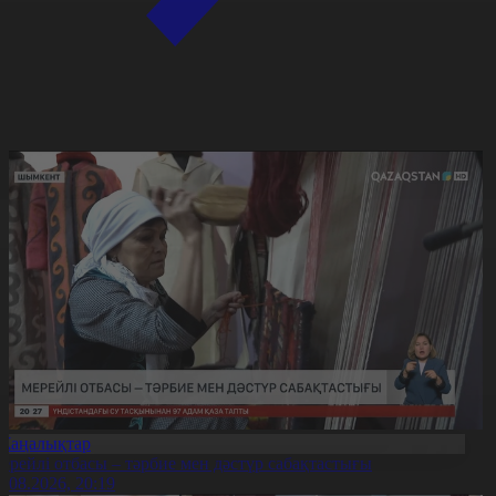
Жаңалықтар
ерейлі отбасы – тәрбие мен дәстүр сабақтастығы
7.08.2026, 20:19