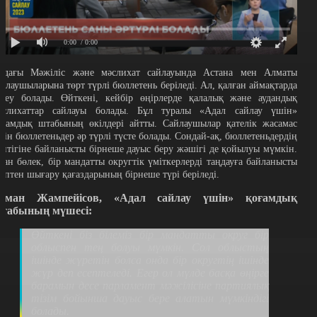
0:00
/ 0:00
лдағы Мәжіліс және мәслихат сайлауында Астана мен Алматы
айлаушыларына төрт түрлі бюллетень беріледі. Ал, қалған аймақтарда
есеу болады. Өйткені, кейбір өңірлерде қалалық және аудандық
әслихаттар сайлауы болады. Бұл туралы «Адал сайлау үшін»
оғамдық штабының өкілдері айтты. Сайлаушылар қателік жасамас
шін бюллетеньдер әр түрлі түсте болады. Сондай-ақ, бюллетеньдердің
өптігіне байланысты бірнеше дауыс беру жәшігі де қойылуы мүмкін.
дан бөлек, бір мандатты округтік үміткерлерді таңдауға байланысты
септен шығару қағаздарының бірнеше түрі беріледі.
уман Жампейісов, «Адал сайлау үшін» қоғамдық
табының мүшесі:
Өйткені біз білеміз бір мандатты округ бір
облыспен тең болуы мүмкін. Сол облыстың
ішінде жүретін болса онда бір округтің ішінде
жүр деп есептеледі. Егер ол мүлде басқа өңірге
барамын десе парламент мәжілісіне партиялық
тізім бойынша дауыс бере алатын мүмкіндігі
болады.