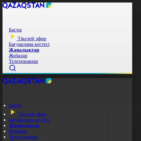
Басты
Тікелей эфир
Бағдарлама кестесі
Жаңалықтар
Жобалар
Телехикаялар
Басты
Тікелей эфир
Бағдарлама кестесі
Жаңалықтар
Жобалар
Телехикаялар