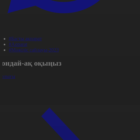
#Басты ақпарат
#Aqparat
#Мәжіліс сайлауы-2023
Сондай-ақ оқыңыз
арлығы