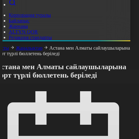
Корпорация туралы
Байланыс
Жарнама
ALTYN QOR
Редакция стандарты
асты
Жаңалықтар
Астана мен Алматы сайлаушыларына
өрт түрлі бюллетень беріледі
Астана мен Алматы сайлаушыларына
өрт түрлі бюллетень беріледі