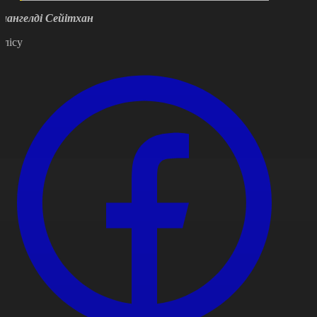
мангелді Сейітхан
өлісу