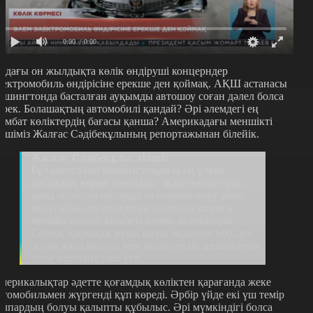
0:00
/ 0:00
лдағы он жылдықта көлік өндіруші концерндер
лектромобиль өндірісіне ерекше ден қоймақ. АҚШ астанасы
ашингтонда басталған ауқымды автошоу соған дәлел болса
ерек. Болашақтың автомобилі қандай? Әрі әлемдегі ең
ымбат көліктердің бағасы қанша? Америкадағы меншікті
ілшіміз Жалғас Сәдібекұлының репортажынан білейік.
Жалғас Сәдібекұлы, тілші:
Бұл автосалон Вашингтондағы ең үлкен
қоғамдық көрме саналады. Жаңа көліктерді,
жаңа технологияларды өз көзімен көру үшін
жыл сайын он мыңдаған адам осы шараға
арнайы келеді. Биылғы көрме де ауқымды.
Себебі, қырыққа жуық көлік өндіруші 600-ден
астам жаңа модель мен инженерлік шешімдерін
әлем жұртына паш етті.
мерикалықтар әдетте қоғамдық көліктен қарағанда жеке
втомобильмен жүргенді құп көреді. Әрбір үйде екі үш темір
ұлпардың болуы қалыпты құбылыс. Әрі мүмкіндігі болса