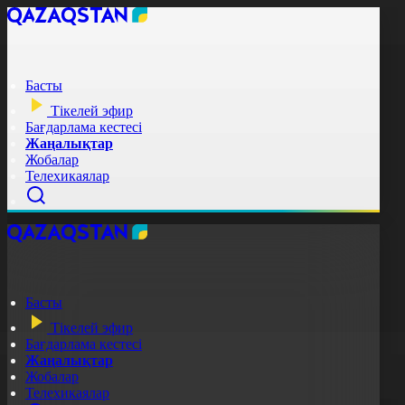
Басты
Тікелей эфир
Бағдарлама кестесі
Жаңалықтар
Жобалар
Телехикаялар
Басты
Тікелей эфир
Бағдарлама кестесі
Жаңалықтар
Жобалар
Телехикаялар