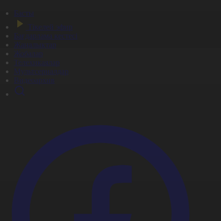
Басты
Тікелей эфир
Бағдарлама кестесі
Жаңалықтар
Жобалар
Телехикаялар
Мультсериалдар
Видеоархив