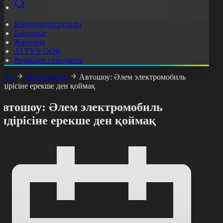
Корпорация туралы
Байланыс
Жарнама
ALTYN QOR
Редакция стандарты
асты
Жаңалықтар
Автошоу: Әлем электромобиль
ндірісіне ерекше ден қоймақ
Автошоу: Әлем электромобиль
ндірісіне ерекше ден қоймақ