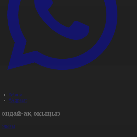
#Әлем
#Aqparat
Сондай-ақ оқыңыз
арлығы