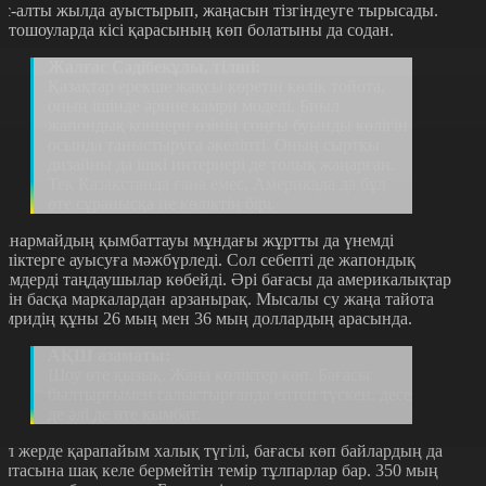
ес-алты жылда ауыстырып, жаңасын тізгіндеуге тырысады.
втошоуларда кісі қарасының көп болатыны да содан.
Жалғас Сәдібекұлы, тілші:
Қазақтар ерекше жақсы көретін көлік тойота,
оның ішінде әрине камри моделі. Биыл
жапондық концерн өзінің соңғы буынды көлігін
осында таныстыруға әкеліпті. Оның сыртқы
дизайны да ішкі интериері де толық жаңарған.
Тек Қазақстанда ғана емес, Америкада да бұл
өте сұранысқа ие көліктің бірі.
анармайдың қымбаттауы мұндағы жұртты да үнемді
өліктерге ауысуға мәжбүрледі. Сол себепті де жапондық
німдерді таңдаушылар көбейді. Әрі бағасы да америкалықтар
шін басқа маркалардан арзанырақ. Мысалы су жаңа тайота
амридің құны 26 мың мен 36 мың доллардың арасында.
АҚШ азаматы:
Шоу өте қызық. Жаңа көліктер көп. Бағасы
былтырғымен салыстырғанда ептеп түскен, десе
де әлі де өте қымбат.
ұл жерде қарапайым халық түгілі, бағасы көп байлардың да
алтасына шақ келе бермейтін темір тұлпарлар бар. 350 мың