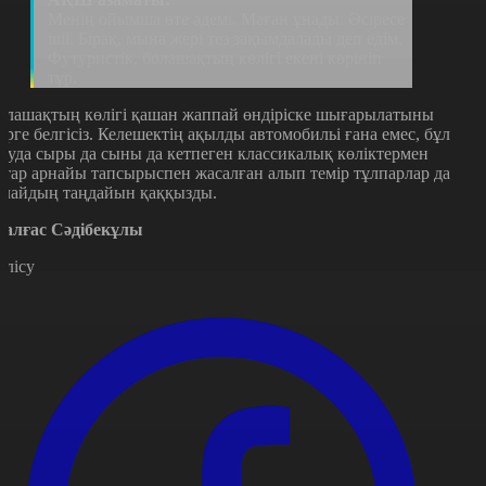
Менің ойымша өте әдемі. Маған ұнады. Әсіресе
іші. Бірақ, мына жері тез зақымдалады деп едім.
Футуристік, болашақтың көлігі екені көрініп
тұр.
олашақтың көлігі қашан жаппай өндіріске шығарылатыны
зірге белгісіз. Келешектің ақылды автомобильі ғана емес, бұл
оуда сыры да сыны да кетпеген классикалық көліктермен
атар арнайы тапсырыспен жасалған алып темір тұлпарлар да
алайдың таңдайын қаққызды.
алғас Сәдібекұлы
өлісу