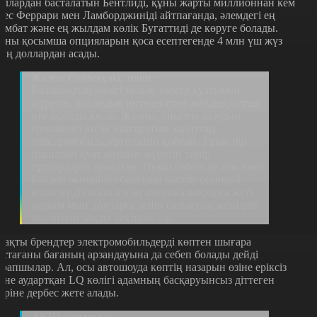
оллардан басталатын Бентлиді, құны жарты миллионнан кем
мес Феррари мен Ламборджиніді айтпағанда, әлемдегі ең
ымбат және ең жылдам көлік Бугаттиді де көруге болады.
ұны қосымша опцияларын қоса есептегенде 4 млн үш жүз
ың доллардан асады.
Жалғас Сәдібекұлы, тілші:
Болашақтың көлігі толық электр қуатымен
жүретін, жасандық интелектпен жабдықталған
өте ақылды көлік. Жалпы, биылғы шоудың
ерекшелігі көлік шығаратын зауыттар,
электромобильдерге екпін қойған. Тұтас бір
павильон қуат көзімен жүретін темір
тұлпарларға арналған. Оның себебі де жоқ емес.
Байден әкімшілігі биылдан бастап осындай
көліктерді сатып алған америкалықтарға жеті
жарым мың долларға дейін салықтық жеңілдік
жасайтын заңды бекіткен еді.
тақты брендтер электромобильдерді көптен шығара
астағаны бағаның арзандауына да себеп болады дейді
арапшылар. Ал, осы автошоуда көптің назарын өзіне еріксіз
зіне аудартқан LQ көлігі адамның басқаруынсыз діттеген
еріне дербес жете алады.
АҚШ азаматы: