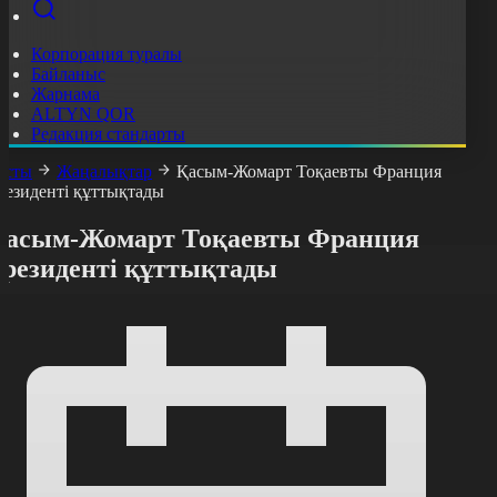
Корпорация туралы
Байланыс
Жарнама
ALTYN QOR
Редакция стандарты
асты
Жаңалықтар
Қасым-Жомарт Тоқаевты Франция
резиденті құттықтады
Қасым-Жомарт Тоқаевты Франция
президенті құттықтады