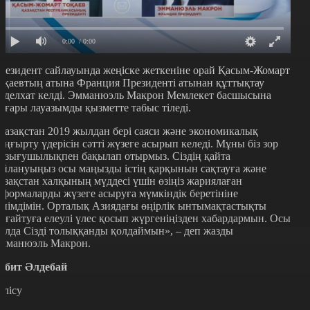
0:00
/ 0:00
резидент сайлауында жеңіске жеткеніне орай Қасым-Жомарт
оқаевтың атына Франция Президенті атынан құттықтау
еделхат келді. Эмманюэль Макрон Мемлекет басшысына
оғары лауазымды қызметте табыс тіледі.
Қазақстан 2019 жылдан бері саяси және экономикалық
аңғырту үдерісін сәтті жүзеге асырып келеді. Мұны біз зор
ызығушылықпен бақылап отырмыз. Сіздің қайта
айлануыңыз осы маңызды істің қарқынын сақтауға және
азақстан халқының мүддесі үшін өзіңіз жариялаған
еформаларды жүзеге асыруға мүмкіндік беретініне
енімдімін. Орталық Азиядағы өңірлік ынтымақтастықты
ығайтуға елеулі үлес қосып жүргеніңізден хабардармын. Осы
олда Сізді толыққанды қолдаймын», – деп жазды
мманюэль Макрон.
әбит Әлдебай
өлісу