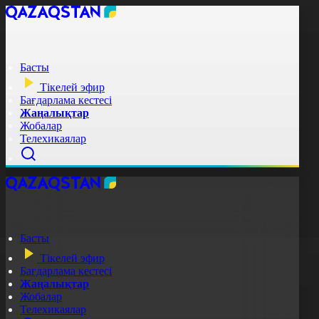
Басты
Тікелей эфир
Бағдарлама кестесі
Жаңалықтар
Жобалар
Телехикаялар
Басты
Тікелей эфир
Бағдарлама кестесі
Жаңалықтар
Жобалар
Телехикаялар