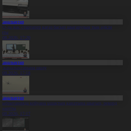
Жаңалықтар
ҚО-да жас стартапер қағаз басып шығарудың тың әдісін
апты
6.08.2026, 17:20
Жаңалықтар
л жаңалықтарына шолу
6.08.2026, 17:18
Жаңалықтар
лыбританияда кейуана ұшақтың қанатына шығып, рекорд
аңартты
6.08.2026, 17:17