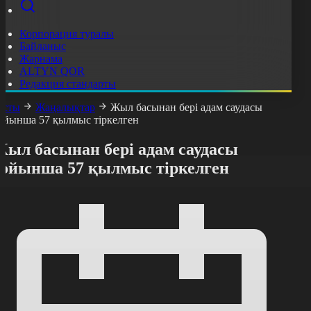
Корпорация туралы
Байланыс
Жарнама
ALTYN QOR
Редакция стандарты
асты
Жаңалықтар
Жыл басынан бері адам саудасы
ойынша 57 қылмыс тіркелген
Жыл басынан бері адам саудасы
бойынша 57 қылмыс тіркелген