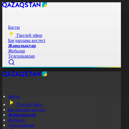
Басты
Тікелей эфир
Бағдарлама кестесі
Жаңалықтар
Жобалар
Телехикаялар
Басты
Тікелей эфир
Бағдарлама кестесі
Жаңалықтар
Жобалар
Телехикаялар