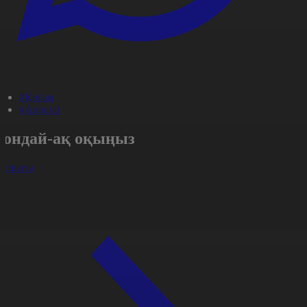
#Қоғам
#Aqparat
Сондай-ақ оқыңыз
арлығы