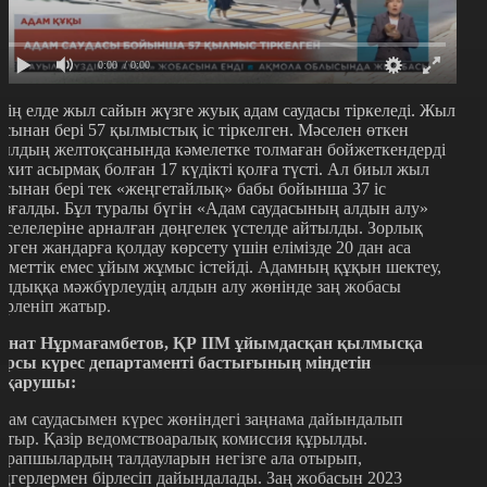
0:00
/ 0:00
ізің елде жыл сайын жүзге жуық адам саудасы тіркеледі. Жыл
асынан бері 57 қылмыстық іс тіркелген. Мәселен өткен
ылдың желтоқсанында кәмелетке толмаған бойжеткендерді
ұхит асырмақ болған 17 күдікті қолға түсті. Ал биыл жыл
асынан бері тек «жеңгетайлық» бабы бойынша 37 іс
озғалды. Бұл туралы бүгін «Адам саудасының алдын алу»
әселелеріне арналған дөңгелек үстелде айтылды. Зорлық
өрген жандарға қолдау көрсету үшін елімізде 20 дан аса
кіметтік емес ұйым жұмыс істейді. Адамның құқын шектеу,
ұлдыққа мәжбүрлеудің алдын алу жөнінде заң жобасы
зірленіп жатыр.
анат Нұрмағамбетов, ҚР ІІМ ұйымдасқан қылмысқа
арсы күрес департаменті бастығының міндетін
тқарушы:
дам саудасымен күрес жөніндегі заңнама дайындалып
атыр. Қазір ведомствоаралық комиссия құрылды.
арапшылардың талдауларын негізге ала отырып,
аңгерлермен бірлесіп дайындалады. Заң жобасын 2023