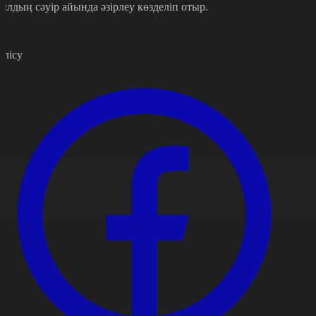
ылдың сәуір айында әзірлеу көзделіп отыр.
өлісу