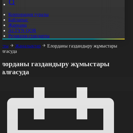
Корпорация туралы
Байланыс
Жарнама
ALTYN QOR
Редакция стандарты
асты
Жаңалықтар
Елорданы газдандыру жұмыстары
алғасуда
Елорданы газдандыру жұмыстары
жалғасуда