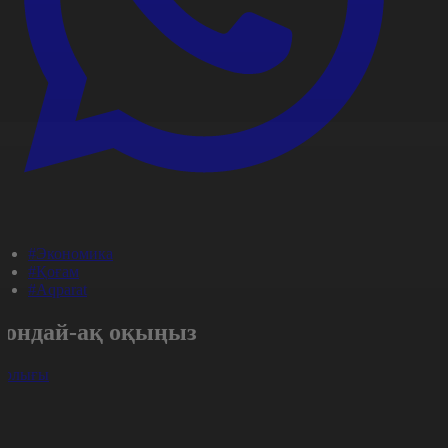
#Экономика
#Қоғам
#Aqparat
Сондай-ақ оқыңыз
арлығы