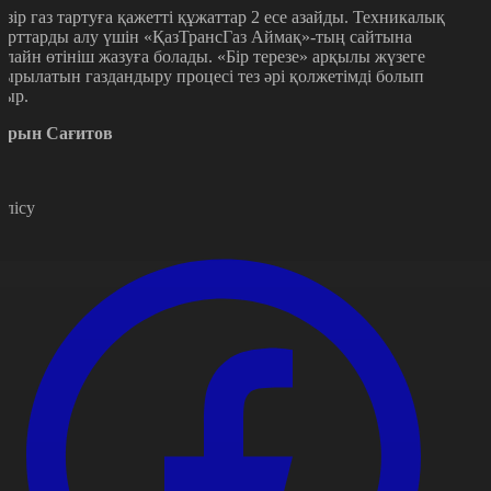
азір газ тартуға қажетті құжаттар 2 есе азайды. Техникалық
арттарды алу үшін «ҚазТрансГаз Аймақ»-тың сайтына
нлайн өтініш жазуға болады. «Бір терезе» арқылы жүзеге
сырылатын газдандыру процесі тез әрі қолжетімді болып
тыр.
арын Сағитов
өлісу