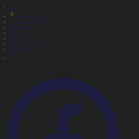
Басты
Тікелей эфир
Бағдарлама кестесі
Жаңалықтар
Жобалар
Телехикаялар
Мультсериалдар
Видеоархив