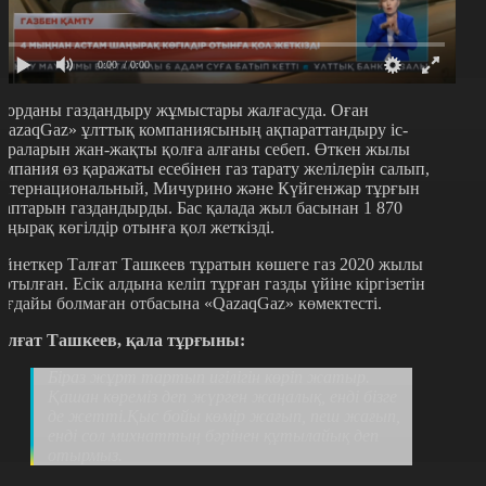
0:00
/ 0:00
лорданы газдандыру жұмыстары жалғасуда. Оған
QazaqGaz» ұлттық компаниясының ақпараттандыру іс-
араларын жан-жақты қолға алғаны себеп. Өткен жылы
омпания өз қаражаты есебінен газ тарату желілерін салып,
нтернациональный, Мичурино және Күйгенжар тұрғын
лаптарын газдандырды. Бас қалада жыл басынан 1 870
аңырақ көгілдір отынға қол жеткізді.
ейнеткер Талғат Ташкеев тұратын көшеге газ 2020 жылы
артылған. Есік алдына келіп тұрған газды үйіне кіргізетін
ағдайы болмаған отбасына «QazaqGaz» көмектесті.
алғат Ташкеев, қала тұрғыны:
Біраз жұрт тартып игілігін көріп жатыр.
Қашан көреміз деп жүрген жаңалық, енді бізге
де жетті.Қыс бойы көмір жағып, пеш жағып,
енді сол михнаттың бәрінен құтылайық деп
отырмыз.