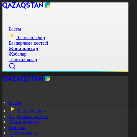
Басты
Тікелей эфир
Бағдарлама кестесі
Жаңалықтар
Жобалар
Телехикаялар
Басты
Тікелей эфир
Бағдарлама кестесі
Жаңалықтар
Жобалар
Телехикаялар