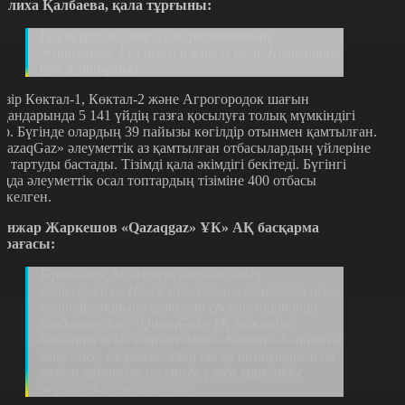
ылиха Қалбаева, қала тұрғыны:
Газ жүргізіп, міне бүгін рахаттанып
жатырмыз. Газ деген ижақсы екен. Қуанышты
боп жатырмыз.
азір Көктал-1, Көктал-2 және Агрогородок шағын
удандарында 5 141 үйдің газға қосылуға толық мүмкіндігі
ар. Бүгінде олардың 39 пайызы көгілдір отынмен қамтылған.
QazaqGaz» әлеуметтік аз қамтылған отбасылардың үйлеріне
аз тартуды бастады. Тізімді қала әкімдігі бекітеді. Бүгінгі
аңда әлеуметтік осал топтардың тізіміне 400 отбасы
іркелген.
анжар Жаркешов «Qazaqgaz» ҰК» АҚ басқарма
өрағасы:
Біріншіден, Мемлекет басшысының
тапсырмасы. Негізі халықтың әлеуметтік осыл
топтарынарына арналған ерекше шарттар
қолданылуда». «QazaqGaz» ҰК жоспары
бойынша жыл соңына дейін «Көктал-2» аймағы
ғана емес, елордамыздың басқа аймақтарын да
газбен қамтамасыз етуге үлкен қарқынды
жұмыс бар, жоспар бар.