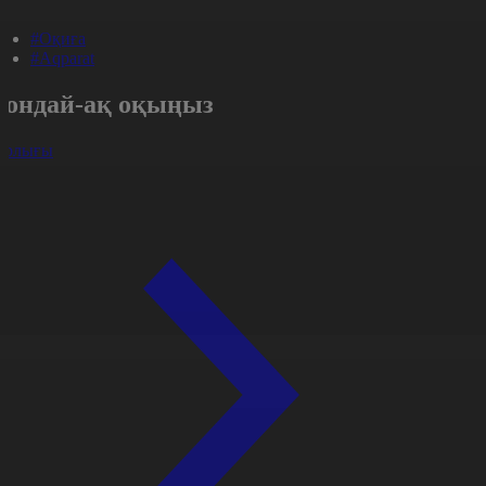
#Оқиға
#Aqparat
Сондай-ақ оқыңыз
арлығы