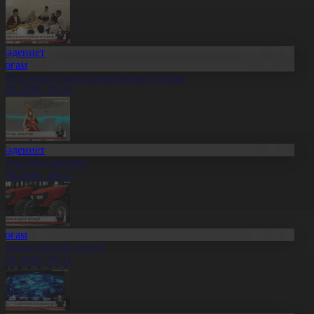
Мәдениет
Қоғам
нерді өнеге еткен Ерниязовтар отбасы
8.08.2026, 20:16
Мәдениет
әстүр мен креатив
8.08.2026, 20:13
Қоғам
тандық өндіріс өрледі
8.08.2026, 20:11