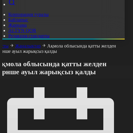
Корпорация туралы
Байланыс
Жарнама
ALTYN QOR
Редакция стандарты
асты
Жаңалықтар
Ақмола облысында қатты желден
ірнше ауыл жарықсыз қалды
Ақмола облысында қатты желден
бірнше ауыл жарықсыз қалды