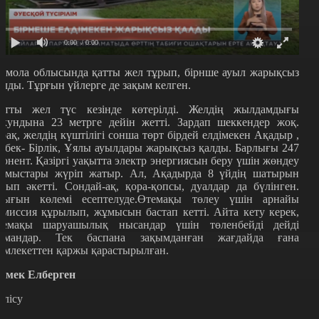
0:00
/ 0:00
қмола облысында қатты жел тұрып, бірнше ауыл жарықсыз
алды. Тұрғын үйлерге де зақым келген.
атты жел түс кезінде көтерілді. Желдің жылдамдығы
екундына 23 метрге дейін жетті. Зардап шеккендер жоқ.
ірақ, желдің күштілігі сонша төрт бірдей елдімекен Ақадыр ,
ңбек- Бірлік, Ұялы ауылдары жарықсыз қалды. Барлығы 247
бонент. Қазіргі уақытта электр энергиясын беру үшін жөндеу
ұмыстары жүріп жатыр. Ал, Ақадырда 8 үйдің шатырын
шып әкетті. Сондай-ақ, қора-қопсы, дуалдар да бүлінген.
ығын көлемі есептелуде.Өтемақы төлеу үшін арнайы
омиссия құрылып, жұмысын бастап кетті. Айта кету керек,
темақы шаруашылық нысандар үшін төленбейді дейді
амандар. Тек баспана зақымданған жағдайда ғана
емлекеттен қаржы қарастырылған.
рмек Елберген
өлісу