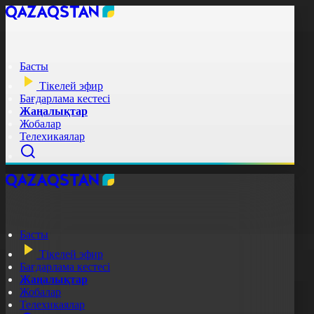
Басты
Тікелей эфир
Бағдарлама кестесі
Жаңалықтар
Жобалар
Телехикаялар
Басты
Тікелей эфир
Бағдарлама кестесі
Жаңалықтар
Жобалар
Телехикаялар