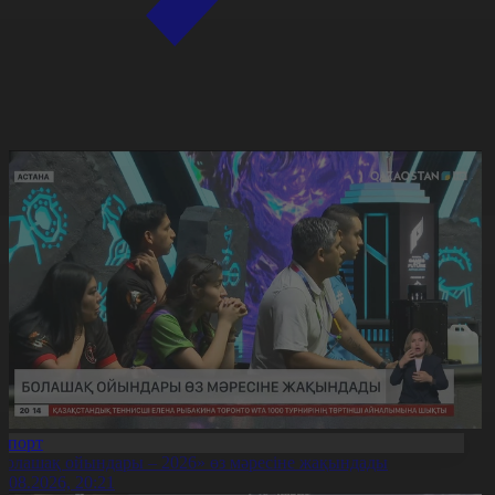
Спорт
Болашақ ойындары – 2026» өз мәресіне жақындады
8.08.2026, 20:21