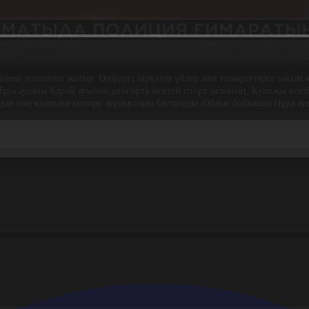
өлемі есептеліп жатыр. Өңірдегі бірқатар үйлер мен ғимараттарға зақы
Нұра ауданы Қарой ауылындағы орта мектеп спорт залының, Қушоқы кенті
сыдан соң қалпына келтіру жұмыстары басталады. Облыс бойынша Нұра ау
 шаршы метр шатырын қатты жел ұшырып әкетті. Ауа райының қо
ілуде.