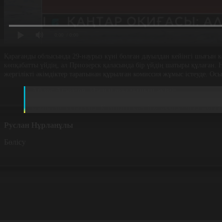
0:00
/ 0:00
Қарағанды облысында 29-наурыз күні болған дауылдан кейінгі шығын к
көпқабатты үйдің, ал Приозерск қаласында бір үйдің шатыры құлаған. 
жергілікті әкімдіктер тарапынан құрылған комиссия жұмыс істеуде. О
Айдос Ағзамов, Изенді ауылының әкімі:
29-шы наурыз күні Изенді ауылы мәдениет үйінің 430
комиссия құрылды. Қалпына келтіру жұмыстары жүргіз
Руслан Нұрланұлы
Бөлісу