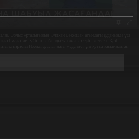
м келді. Облыс орталығының Әлихан Бөкейхан атындағы ауданында үш
ндегі мәдениет үйінің жабындысын жел көтеріп әкеткен. Қазір
данына қарасты Изенді ауылындағы мәдениет үйі қатты зақымданған.
лайсыздығы салдарынан болған жағдай. Қазіргі таңда