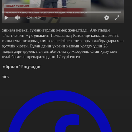
0:00
/ 0:00
краинаға кезекті гуманитарлық көмек жөнелтілді. Алматыдан
рнайы тиелген жүк ұшақпен Польшаның Катовице қаласына жетті.
7 тонна гуманитарлық көмекке негізінен төсек орын жабдықтары мен
зық-түлік кірген. Бұған дейін украин халқын қолдау үшін 28
оннадай дәрі-дәрмек пен антибиотиктер жіберілді. Оған қызу мен
өтелді басатын препараттардың 17 түрі енген.
амбриан Топузидис
өлісу