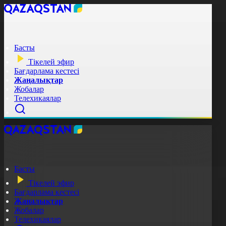
Басты
Тікелей эфир
Бағдарлама кестесі
Жаңалықтар
Жобалар
Телехикаялар
Басты
Тікелей эфир
Бағдарлама кестесі
Жаңалықтар
Жобалар
Телехикаялар