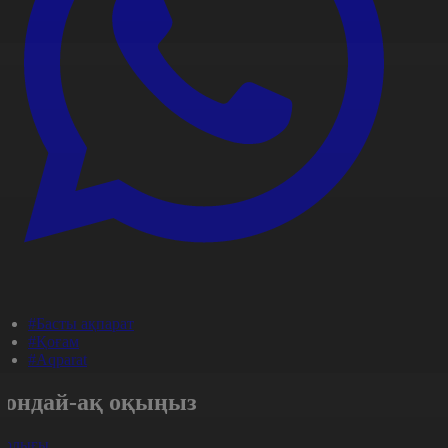
#Басты ақпарат
#Қоғам
#Aqparat
Сондай-ақ оқыңыз
арлығы