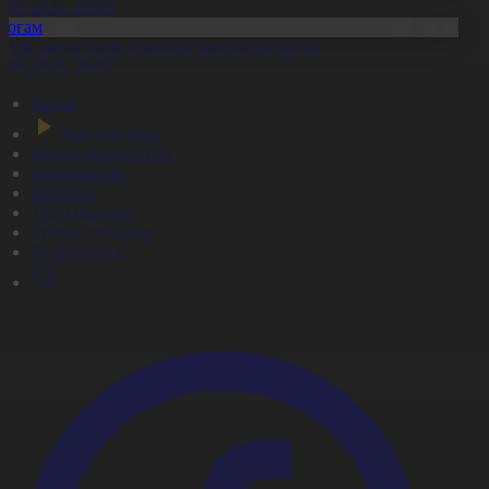
8.08.2026, 20:09
Қоғам
идай импортына уақытша тыйым салынды
8.08.2026, 20:07
Басты
Тікелей эфир
Бағдарлама кестесі
Жаңалықтар
Жобалар
Телехикаялар
Мультсериалдар
Видеоархив