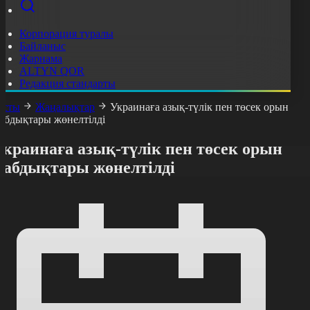
Корпорация туралы
Байланыс
Жарнама
ALTYN QOR
Редакция стандарты
асты
Жаңалықтар
Украинаға азық-түлік пен төсек орын
абдықтары жөнелтілді
краинаға азық-түлік пен төсек орын
жабдықтары жөнелтілді