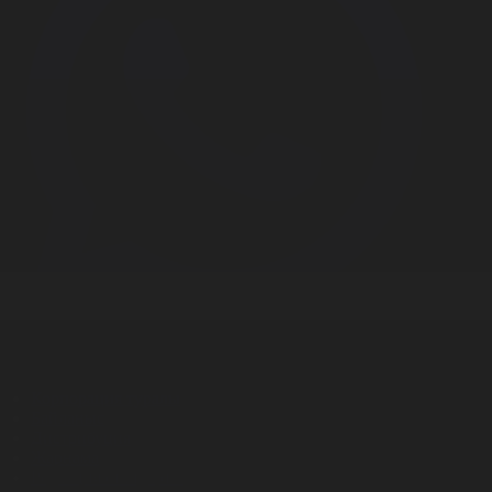
Корпорация туралы
Байланыс
Дистрибуция
Жарнама
Редакция стандарты