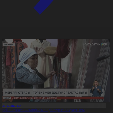
Жаңалықтар
ерейлі отбасы – тәрбие мен дәстүр сабақтастығы