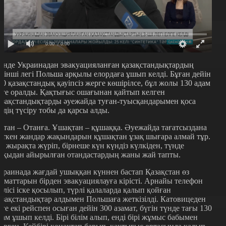
0:00
/ 0:00
үнде Украинадан эвакуацияланған қазақстандықтардың
шінші легі Польша арқылы елордаға ұшып келді. Бұған дейін
00 қазақстандық қауіпсіз жерге көшірілсе, бұл жолы 130 адам
лге оралды. Қақтығыс ошағынан қайтып келген
азақстандықтарды әуежайда туған-туысқандарымен қоса
іздің түсіру тобы да қарсы алды.
ттан – Отанға. Ұшақтан – құшаққа. Әуежайда тағатсыздана
үткен жандар жақындарын құшақтан ұзақ шығара алмай тұр.
л жырақта жүріп, бірнеше күн күндіз күлкіден, түнде
йқыдан айырылған отандастардың жаны жай тапты.
краинада жағдай ушыққан күннен бастап Қазақстан өз
заматтарын бірден эвакуациялауға кірісті. Арнайы телефон
елісі іске қосылып, түрлі қалаларда қалып қойған
азақстандықтар алдымен Польшаға жеткізілді. Катовицеден
лге екі рейспен осыған дейін 300 азамат, бүгін түнде тағы 130
дам ұшып келді. Бірі білім алып, енді бірі жұмыс бабымен