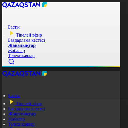
Басты
Тікелей эфир
Бағдарлама кестесі
Жаңалықтар
Жобалар
Телехикаялар
Басты
Тікелей эфир
Бағдарлама кестесі
Жаңалықтар
Жобалар
Телехикаялар