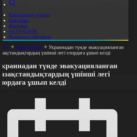
Корпорация туралы
Байланыс
Жарнама
ALTYN QOR
Редакция стандарты
асты
Жаңалықтар
Украинадан түнде эвакуацияланған
азақстандықтардың үшінші легі елордаға ұшып келді
Украинадан түнде эвакуацияланған
қазақстандықтардың үшінші легі
елордаға ұшып келді