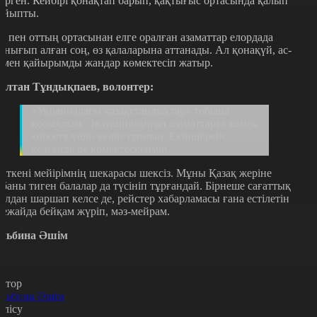
үрген. Кейбірі қонақтап барып, қақтығыс ортасында қалып
ойыпты.
қ пен оттың ортасынан елге оралған азаматтар елордада
ынығып алған соң, өз қалаларына аттанады. Ал қонақүй, ас-
умен қайырымды жандар көмектесіп жатыр.
ұлтан Тұндықпаев, волонтер:
«Украинадағы қазақстандықтар» тобына
қосылдым. Эвауацияланған азаматтарға көмек
көрсету үшін келіп тұрмын. Екінші рейс
келгенде де көмектескенмін.
йткені мейірімнің шекарасы шексіз. Мұны Қазақ жеріне
абаны тиген балалар да түсініп тұрғандай. Бірнеше сағаттық
олдан шаршап келсе де, рейстер хабарламасы ғана естілетін
уежайда бейқам жүріп, мәз-мейрам.
льбина Әшім
втор
льбина Әшім
өлісу