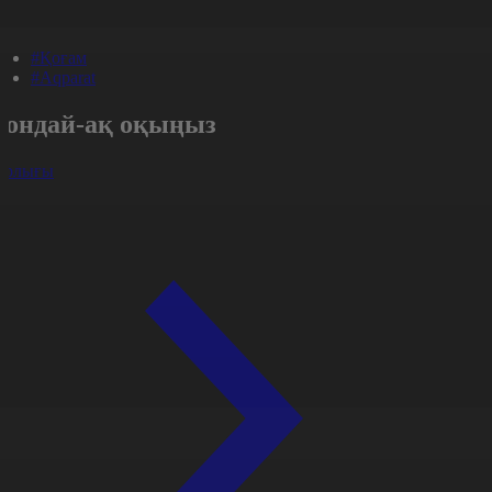
#Қоғам
#Aqparat
Сондай-ақ оқыңыз
арлығы