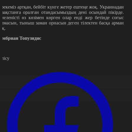
ерекеміз артқан, бейбіт күнге жетер ештеңе жоқ. Украинадан
азақстанға оралған отандасымыздың дені осындай пікірде.
иеленісті өз көзімен көрген олар енді жер бетінде соғыс
олмасын, тыныш заман орнасын деген тілектен басқа арман
оқ.
амбриан Топузидис
өлісу