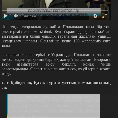
0:00
/ 0:00
үгін түнде елордалық әуежайға Польшадан тағы бір топ
ерлестеріміз елге жеткізілді. Бұл Украинада қалып қойған
заматтарымызға біздің елшілік тарапынан жасалған үшінші
вакуациялау шарасы. Осылайша кеше 130 жерлесіміз елге
ралды.
лге оралған жерлестерімізге Украинадан Польшаға жеткенше
әне сол елден ұшқанша барлық жағдай жасалған. Елордаға
еткен азаматтарға ас-су беріліп, қонақ үйше
рналастырылды. Олар тынығып алған соң өз үйлеріне жолға
ығады.
анат Қабиденов, Қазақ туризм ұлттық компаниясының
кілі:
Ол үшінші рет, бірақ бүгін бізге хабарласты. Біз
шамамыз келгенше бар жағдайды жасауды
тырысып отырмыз, өйткені келе жатқан
отандастарымыз олар барлық Нұр-Сұлтан
қаласында тұрмайды.