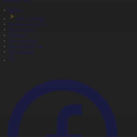
Басты
Тікелей эфир
Бағдарлама кестесі
Жаңалықтар
Жобалар
Телехикаялар
Мультсериалдар
Видеоархив