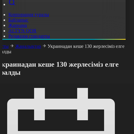
Корпорация туралы
Байланыс
Жарнама
ALTYN QOR
Редакция стандарты
асты
Жаңалықтар
Украинадан кеше 130 жерлесіміз елге
ралды
краинадан кеше 130 жерлесіміз елге
оралды