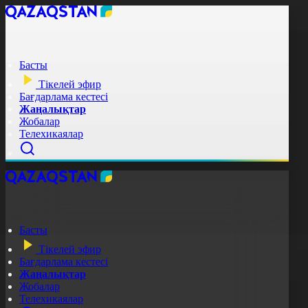
Басты
Тікелей эфир
Бағдарлама кестесі
Жаңалықтар
Жобалар
Телехикаялар
Басты
Тікелей эфир
Бағдарлама кестесі
Жаңалықтар
Жобалар
Телехикаялар