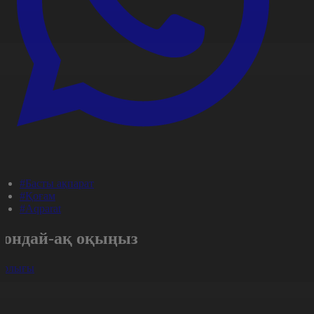
#Басты ақпарат
#Қоғам
#Aqparat
Сондай-ақ оқыңыз
арлығы